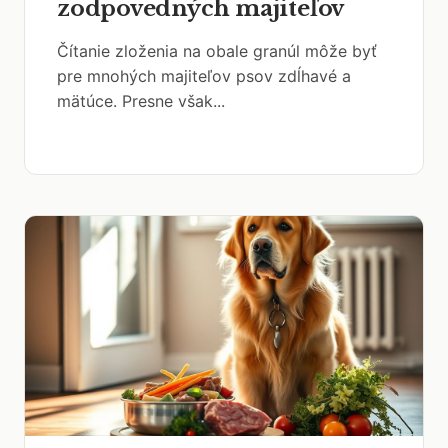
zodpovedných majiteľov
Čítanie zloženia na obale granúl môže byť
pre mnohých majiteľov psov zdĺhavé a
mätúce. Presne však...