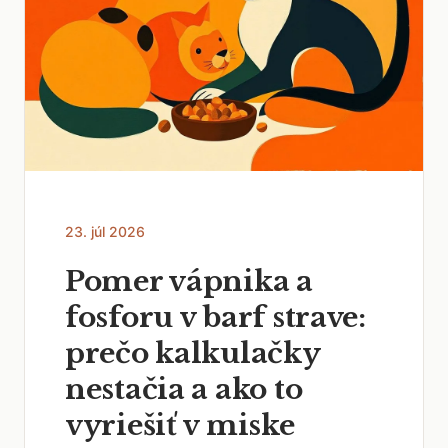
23. júl 2026
Pomer vápnika a
fosforu v barf strave:
prečo kalkulačky
nestačia a ako to
vyriešiť v miske