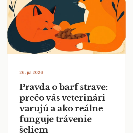
26. júl 2026
Pravda o barf strave:
prečo vás veterinári
varujú a ako reálne
funguje trávenie
šeliem