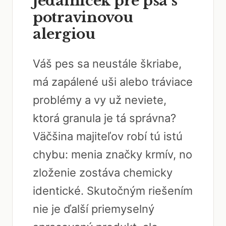
jedálniček pre psa s
potravinovou
alergiou
Váš pes sa neustále škriabe,
má zapálené uši alebo tráviace
problémy a vy už neviete,
ktorá granula je tá správna?
Väčšina majiteľov robí tú istú
chybu: menia značky krmív, no
zloženie zostáva chemicky
identické. Skutočným riešením
nie je ďalší priemyselný