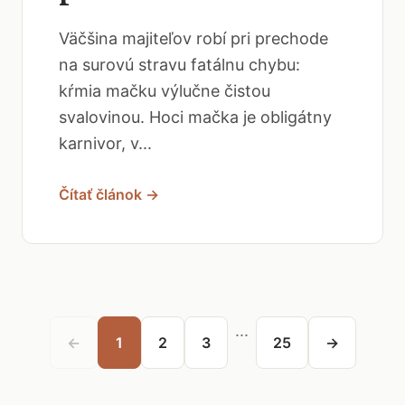
Väčšina majiteľov robí pri prechode
na surovú stravu fatálnu chybu:
kŕmia mačku výlučne čistou
svalovinou. Hoci mačka je obligátny
karnivor, v...
Čítať článok →
...
←
1
2
3
25
→