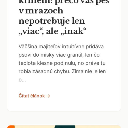
kŕmení: prečo váš pes
v mrazoch
nepotrebuje len
„viac“, ale „inak“
Väčšina majiteľov intuitívne pridáva
psovi do misky viac granúl, len čo
teplota klesne pod nulu, no práve tu
robia zásadnú chybu. Zima nie je len
o...
Čítať článok →