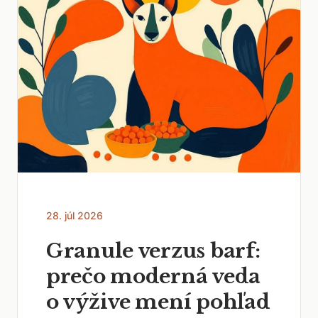
28. júl 2026
Granule verzus barf:
prečo moderná veda
o výžive mení pohľad