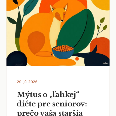
29. júl 2026
Mýtus o „ľahkej“
diéte pre seniorov:
prečo vaša staršia