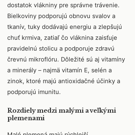
dostatok vlákniny pre správne trávenie.
Bielkoviny podporujú obnovu svalov a
tkanív, tuky dodávajú energiu a zlepšujú
chuť krmiva, zatiaľ čo vláknina zaisťuje
pravidelnú stolicu a podporuje zdravú
črevnú mikroflóru. Dôležité sú aj vitamíny
a minerály – najmä vitamín E, selén a
zinok, ktoré majú antioxidačné účinky a
podporujú imunitu.
Rozdiely medzi malými a veľkými
plemenami
Malé plemená majú rýchlejší