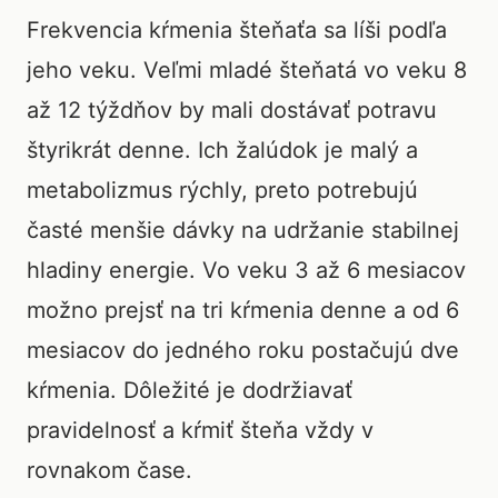
Frekvencia kŕmenia šteňaťa sa líši podľa
jeho veku. Veľmi mladé šteňatá vo veku 8
až 12 týždňov by mali dostávať potravu
štyrikrát denne. Ich žalúdok je malý a
metabolizmus rýchly, preto potrebujú
časté menšie dávky na udržanie stabilnej
hladiny energie. Vo veku 3 až 6 mesiacov
možno prejsť na tri kŕmenia denne a od 6
mesiacov do jedného roku postačujú dve
kŕmenia. Dôležité je dodržiavať
pravidelnosť a kŕmiť šteňa vždy v
rovnakom čase.