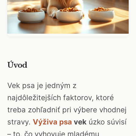
Úvod
Vek psa je jedným z
najdôležitejších faktorov, ktoré
treba zohľadniť pri výbere vhodnej
stravy.
Výživa psa
vek
úzko súvisí
– to, čo vyhovuje mladému