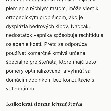
plemien s rýchlym rastom, môže viesť k
ortopedickým problémom, ako je
dysplázia bedrových kĺbov. Naopak,
nedostatok vápnika spôsobuje rachitídu a
oslabenie kostí. Preto sa odporúča
používať komerčné krmivá určené
špeciálne pre šteňatá, ktoré majú tieto
pomery optimalizované, a vyhnúť sa
domácim doplnkom bez konzultácie s
veterinárom.
Koľkokrát denne kŕmiť šteňa