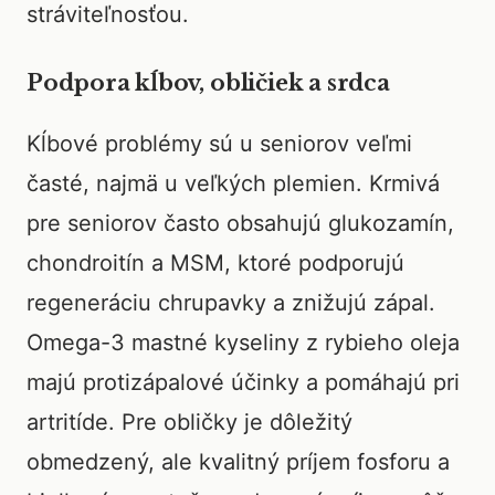
stráviteľnosťou.
Podpora kĺbov, obličiek a srdca
Kĺbové problémy sú u seniorov veľmi
časté, najmä u veľkých plemien. Krmivá
pre seniorov často obsahujú glukozamín,
chondroitín a MSM, ktoré podporujú
regeneráciu chrupavky a znižujú zápal.
Omega-3 mastné kyseliny z rybieho oleja
majú protizápalové účinky a pomáhajú pri
artritíde. Pre obličky je dôležitý
obmedzený, ale kvalitný príjem fosforu a