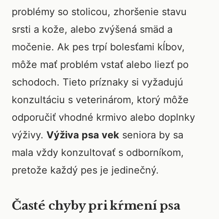
problémy so stolicou, zhoršenie stavu
srsti a kože, alebo zvýšená smäd a
močenie. Ak pes trpí bolesťami kĺbov,
môže mať problém vstať alebo liezť po
schodoch. Tieto príznaky si vyžadujú
konzultáciu s veterinárom, ktorý môže
odporučiť vhodné krmivo alebo doplnky
výživy.
Výživa psa vek
seniora by sa
mala vždy konzultovať s odborníkom,
pretože každý pes je jedinečný.
Časté chyby pri kŕmení psa