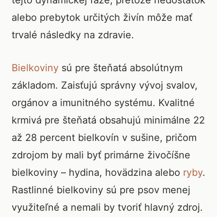
tejto dynamickej fáze, pretože nedostatok
alebo prebytok určitých živín môže mať
trvalé následky na zdravie.
Bielkoviny
sú pre šteňatá absolútnym
základom. Zaisťujú správny vývoj svalov,
orgánov a imunitného systému. Kvalitné
krmivá pre šteňatá obsahujú minimálne 22
až 28 percent bielkovín v sušine, pričom
zdrojom by mali byť primárne živočíšne
bielkoviny – hydina, hovädzina alebo
ryby
.
Rastlinné bielkoviny sú pre psov menej
využiteľné a nemali by tvoriť hlavný zdroj.