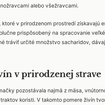
inožravcami alebo všežravcami.
ktoré v prirodzenom prostredí získavajú e
evolučne prispôsobený na spracovanie veľk
é tráviť určité množstvo sacharidov, dáva
ín v prirodzenej strave
 mačky pozostávala najmä z mäsa, vnútorno
h traktov koristi. V takomto pomere živín tv