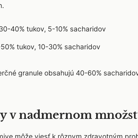
n.
 30-40% tukov, 5-10% sacharidov
0-50% tukov, 10-30% sacharidov
čné granule obsahujú 40-60% sacharidov, 
idy v nadmernom množs
mive môže viesť k rôznym zdravotným prob