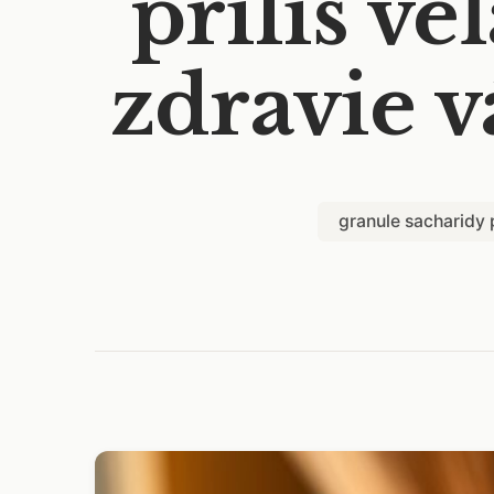
príliš ve
zdravie 
granule sacharidy 