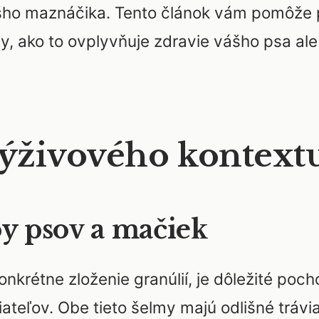
šho maznáčika. Tento článok vám pomôže p
dy, ako to ovplyvňuje zdravie vášho psa al
ýživového kontext
by psov a mačiek
nkrétne zloženie granúlií, je dôležité poch
ateľov. Obe tieto šelmy majú odlišné trávi