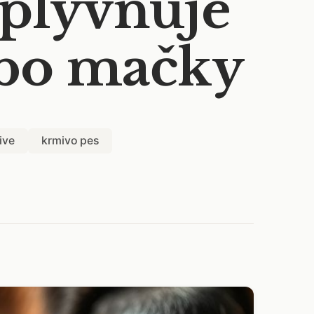
ovplyvňuje
ebo mačky
ive
krmivo pes