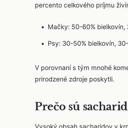
percento celkového príjmu živí
Mačky: 50-60% bielkovín,
Psy: 30-50% bielkovín, 3
V porovnaní s tým mnohé komer
prirodzené zdroje poskytli.
Prečo sú sachar
Vysoký obsah sacharidov v kr