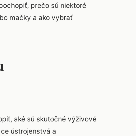
ochopiť, prečo sú niektoré
ebo mačky a ako vybrať
u
opiť, aké sú skutočné výživové
ace ústrojenstvá a