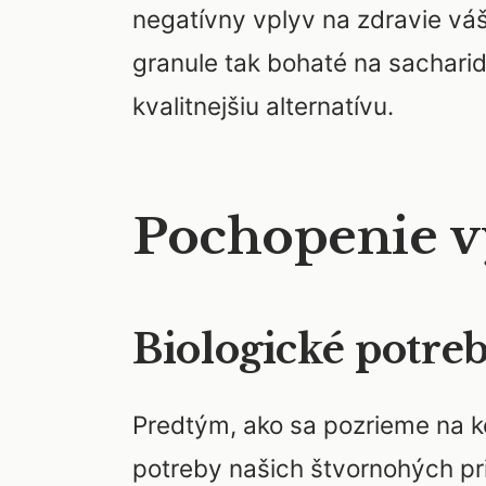
negatívny vplyv na zdravie vá
granule tak bohaté na sachari
kvalitnejšiu alternatívu.
Pochopenie v
Biologické potre
Predtým, ako sa pozrieme na ko
potreby našich štvornohých pri