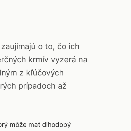
zaujímajú o to, čo ich
erčných krmív vyzerá na
edným z kľúčových
orých prípadoch až
torý môže mať dlhodobý