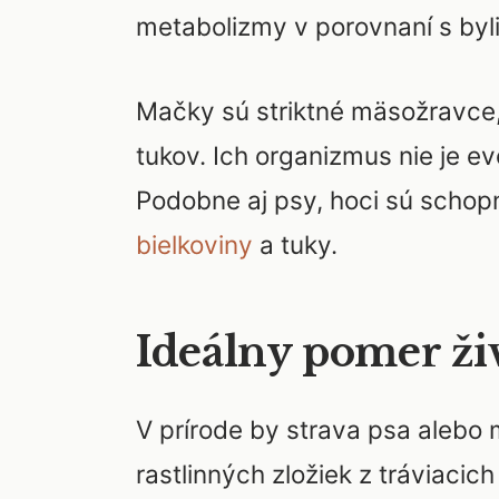
metabolizmy v porovnaní s byl
Mačky sú striktné mäsožravce, 
tukov. Ich organizmus nie je 
Podobne aj psy, hoci sú schopn
bielkoviny
a tuky.
Ideálny pomer živ
V prírode by strava psa alebo
rastlinných zložiek z tráviacic