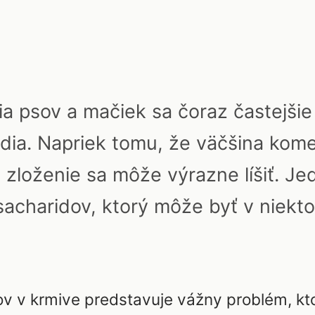
a psov a mačiek sa čoraz častejšie 
dia. Napriek tomu, že väčšina kom
 zloženie sa môže výrazne líšiť. J
sacharidov, ktorý môže byť v niekt
 v krmive predstavuje vážny problém, k