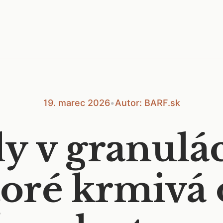
19. marec 2026
•
Autor: BARF.sk
y v granulá
toré krmivá