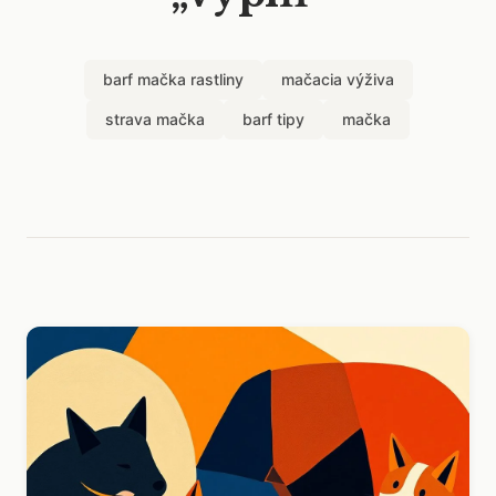
barf mačka rastliny
mačacia výživa
strava mačka
barf tipy
mačka