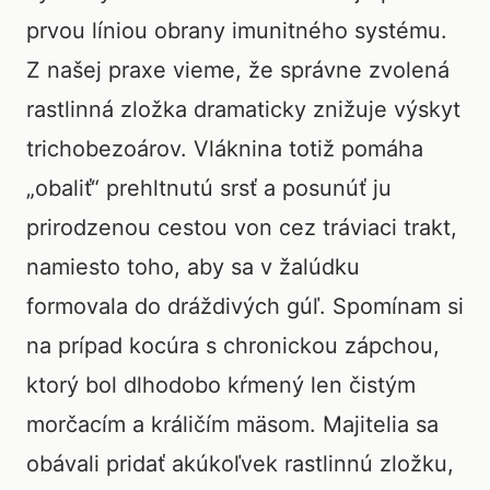
prvou líniou obrany imunitného systému.
Z našej praxe vieme, že správne zvolená
rastlinná zložka dramaticky znižuje výskyt
trichobezoárov. Vláknina totiž pomáha
„obaliť“ prehltnutú srsť a posunúť ju
prirodzenou cestou von cez tráviaci trakt,
namiesto toho, aby sa v žalúdku
formovala do dráždivých gúľ. Spomínam si
na prípad kocúra s chronickou zápchou,
ktorý bol dlhodobo kŕmený len čistým
morčacím a králičím mäsom. Majitelia sa
obávali pridať akúkoľvek rastlinnú zložku,