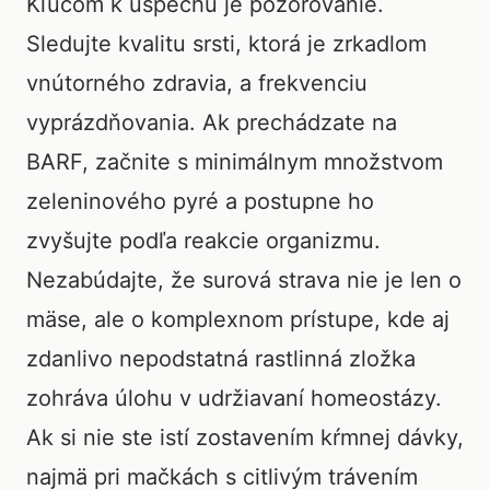
Kľúčom k úspechu je pozorovanie.
Sledujte kvalitu srsti, ktorá je zrkadlom
vnútorného zdravia, a frekvenciu
vyprázdňovania. Ak prechádzate na
BARF, začnite s minimálnym množstvom
zeleninového pyré a postupne ho
zvyšujte podľa reakcie organizmu.
Nezabúdajte, že surová strava nie je len o
mäse, ale o komplexnom prístupe, kde aj
zdanlivo nepodstatná rastlinná zložka
zohráva úlohu v udržiavaní homeostázy.
Ak si nie ste istí zostavením kŕmnej dávky,
najmä pri mačkách s citlivým trávením