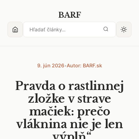
BARF
9. jún 2026
•
Autor: BARF.sk
Pravda o rastlinnej
zložke v strave
mačiek: prečo
vláknina nie je len
„výplň“