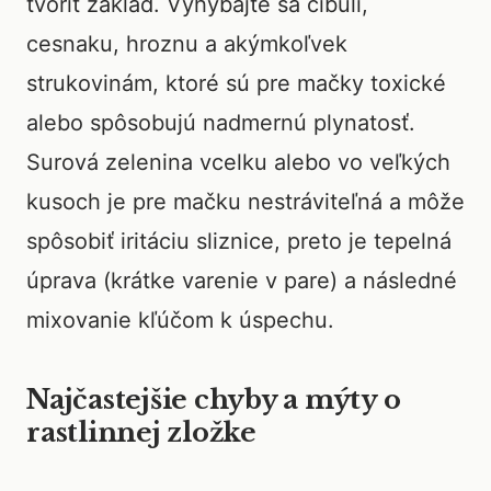
tvoriť základ. Vyhýbajte sa cibuli,
cesnaku, hroznu a akýmkoľvek
strukovinám, ktoré sú pre mačky toxické
alebo spôsobujú nadmernú plynatosť.
Surová zelenina vcelku alebo vo veľkých
kusoch je pre mačku nestráviteľná a môže
spôsobiť iritáciu sliznice, preto je tepelná
úprava (krátke varenie v pare) a následné
mixovanie kľúčom k úspechu.
Najčastejšie chyby a mýty o
rastlinnej zložke