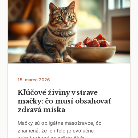
15. marec 2026
Kľúčové živiny v strave
mačky: čo musí obsahovať
zdravá miska
Mačky sú obligátne mäsožravce, čo
znamená, že ich telo je evolučne