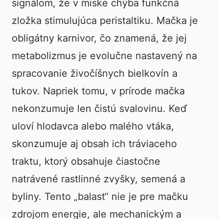
signálom, že v miske chýba funkčná
zložka stimulujúca peristaltiku. Mačka je
obligátny karnivor, čo znamená, že jej
metabolizmus je evolučne nastavený na
spracovanie živočíšnych bielkovín a
tukov. Napriek tomu, v prírode mačka
nekonzumuje len čistú svalovinu. Keď
uloví hlodavca alebo malého vtáka,
skonzumuje aj obsah ich tráviaceho
traktu, ktorý obsahuje čiastočne
natrávené rastlinné zvyšky, semená a
byliny. Tento „balast“ nie je pre mačku
zdrojom energie, ale mechanickým a