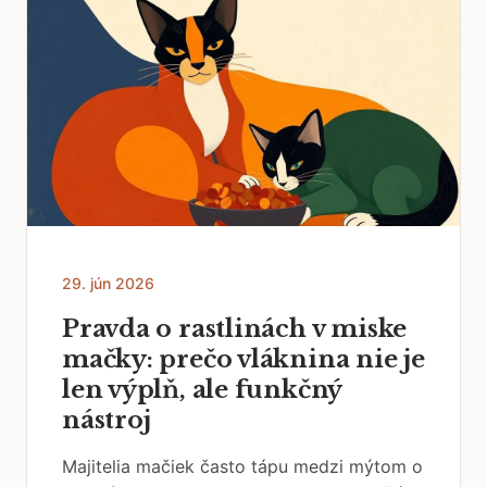
29. jún 2026
Pravda o rastlinách v miske
mačky: prečo vláknina nie je
len výplň, ale funkčný
nástroj
Majitelia mačiek často tápu medzi mýtom o