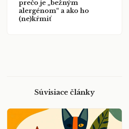
prečo je „bežným
alergénom“ a ako ho
(ne)kŕmiť
Súvisiace články