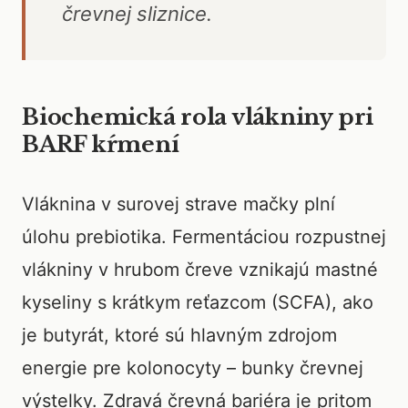
črevnej sliznice.
Biochemická rola vlákniny pri
BARF kŕmení
Vláknina v surovej strave mačky plní
úlohu prebiotika. Fermentáciou rozpustnej
vlákniny v hrubom čreve vznikajú mastné
kyseliny s krátkym reťazcom (SCFA), ako
je butyrát, ktoré sú hlavným zdrojom
energie pre kolonocyty – bunky črevnej
výstelky. Zdravá črevná bariéra je pritom