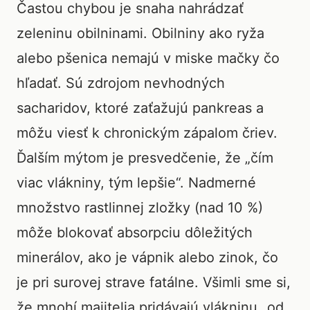
Častou chybou je snaha nahrádzať
zeleninu obilninami. Obilniny ako ryža
alebo pšenica nemajú v miske mačky čo
hľadať. Sú zdrojom nevhodných
sacharidov, ktoré zaťažujú pankreas a
môžu viesť k chronickým zápalom čriev.
Ďalším mýtom je presvedčenie, že „čím
viac vlákniny, tým lepšie“. Nadmerné
množstvo rastlinnej zložky (nad 10 %)
môže blokovať absorpciu dôležitých
minerálov, ako je vápnik alebo zinok, čo
je pri surovej strave fatálne. Všimli sme si,
že mnohí majitelia pridávajú vlákninu „od