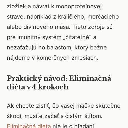
zložiek a návrat k monoproteínovej
strave, napríklad z králičieho, morčacieho
alebo divinového mäsa. Tieto zdroje sú
pre imunitný systém „čitateľné“ a
nezaťažujú ho balastom, ktorý bežne
nájdeme v komerčných zmesiach.
Praktický návod: Eliminačná
diéta v 4 krokoch
Ak chcete zistiť, čo vašej mačke skutočne
škodí, musíte začať s čistým štítom.
Eliminačná diéta
nie je o hľadaní