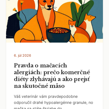
6. júl 2026
Pravda o mačacích
alergiách: prečo komerčné
diéty zlyhávajú a ako prejsť
na skutočné mäso
Váš veterinár vám pravdepodobne
odporučil drahé hypoalergénne granule, no
mačka sa stále škriabe do...