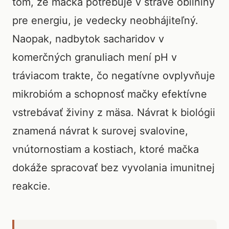
tom, že mačka potrebuje v strave obilniny
pre energiu, je vedecky neobhájiteľný.
Naopak, nadbytok sacharidov v
komerčných granuliach mení pH v
tráviacom trakte, čo negatívne ovplyvňuje
mikrobióm a schopnosť mačky efektívne
vstrebávať živiny z mäsa. Návrat k biológii
znamená návrat k surovej svalovine,
vnútornostiam a kostiach, ktoré mačka
dokáže spracovať bez vyvolania imunitnej
reakcie.