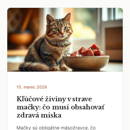
15. marec 2026
Kľúčové živiny v strave
mačky: čo musí obsahovať
zdravá miska
Mačky sú obligátne mäsožravce, čo