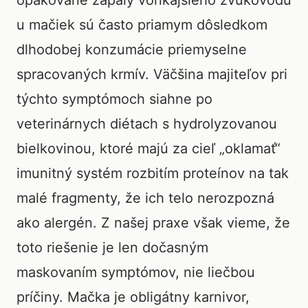
opakované zápaly vonkajšieho zvukovodu
u mačiek sú často priamym dôsledkom
dlhodobej konzumácie priemyselne
spracovaných krmív. Väčšina majiteľov pri
týchto symptómoch siahne po
veterinárnych diétach s hydrolyzovanou
bielkovinou, ktoré majú za cieľ „oklamať“
imunitný systém rozbitím proteínov na tak
malé fragmenty, že ich telo nerozpozná
ako alergén. Z našej praxe však vieme, že
toto riešenie je len dočasným
maskovaním symptómov, nie liečbou
príčiny. Mačka je obligátny karnivor,