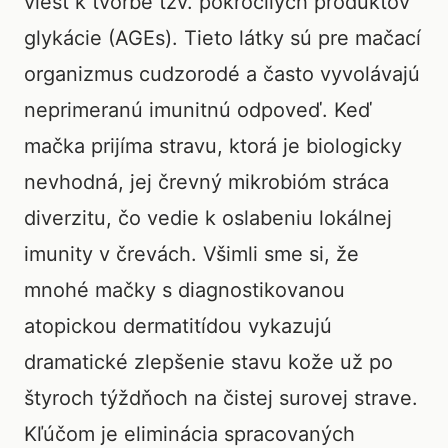
viesť k tvorbe tzv. pokročilých produktov
glykácie (AGEs). Tieto látky sú pre mačací
organizmus cudzorodé a často vyvolávajú
neprimeranú imunitnú odpoveď. Keď
mačka prijíma stravu, ktorá je biologicky
nevhodná, jej črevný mikrobióm stráca
diverzitu, čo vedie k oslabeniu lokálnej
imunity v črevách. Všimli sme si, že
mnohé mačky s diagnostikovanou
atopickou dermatitídou vykazujú
dramatické zlepšenie stavu kože už po
štyroch týždňoch na čistej surovej strave.
Kľúčom je eliminácia spracovaných