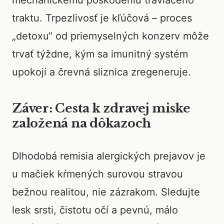
mechanickému poškodeniu tráviaceho
traktu. Trpezlivosť je kľúčová – proces
„detoxu“ od priemyselných konzerv môže
trvať týždne, kým sa imunitný systém
upokojí a črevná sliznica zregeneruje.
Záver: Cesta k zdravej miske
založená na dôkazoch
Dlhodobá remisia alergických prejavov je
u mačiek kŕmených surovou stravou
bežnou realitou, nie zázrakom. Sledujte
lesk srsti, čistotu očí a pevnú, málo