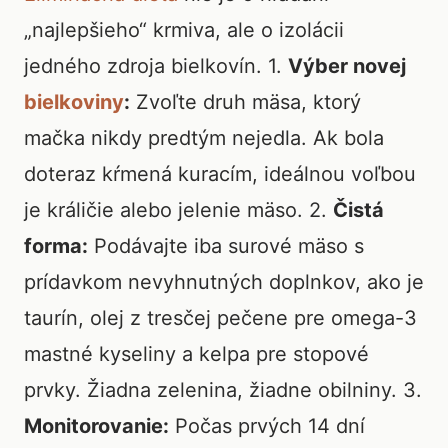
„najlepšieho“ krmiva, ale o izolácii
jedného zdroja bielkovín. 1.
Výber novej
bielkoviny
:
Zvoľte druh mäsa, ktorý
mačka nikdy predtým nejedla. Ak bola
doteraz kŕmená kuracím, ideálnou voľbou
je králičie alebo jelenie mäso. 2.
Čistá
forma:
Podávajte iba surové mäso s
prídavkom nevyhnutných doplnkov, ako je
taurín, olej z tresčej pečene pre omega-3
mastné kyseliny a kelpa pre stopové
prvky. Žiadna zelenina, žiadne obilniny. 3.
Monitorovanie:
Počas prvých 14 dní