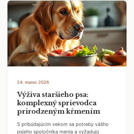
24. marec 2026
Výživa staršieho psa:
komplexný sprievodca
prirodzeným kŕmením
S pribúdajúcim vekom sa potreby vášho
psieho spoločníka menia a vyžadujú