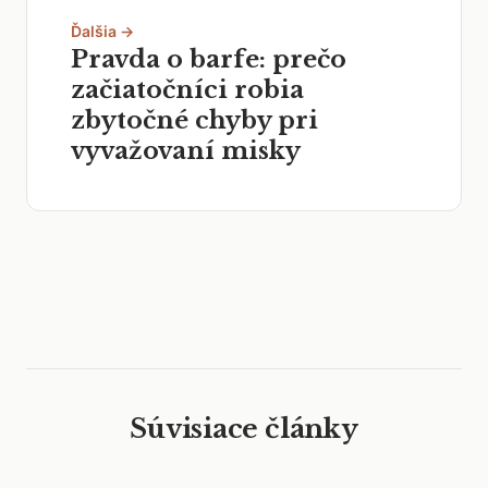
Ďalšia →
Pravda o barfe: prečo
začiatočníci robia
zbytočné chyby pri
vyvažovaní misky
Súvisiace články