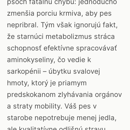
psoch fatálnu chybu: jednoducho
zmenšia porciu krmiva, aby pes
nepribral. Tým však ignorujú fakt,
že starnúci metabolizmus stráca
schopnosť efektívne spracovávať
aminokyseliny, čo vedie k
sarkopénii – úbytku svalovej
hmoty, ktorý je priamym
predskokanom zlyhávania orgánov
a straty mobility. Váš pes v
starobe nepotrebuje menej jedla,
ale kvalitatívne odlišnú stravu,