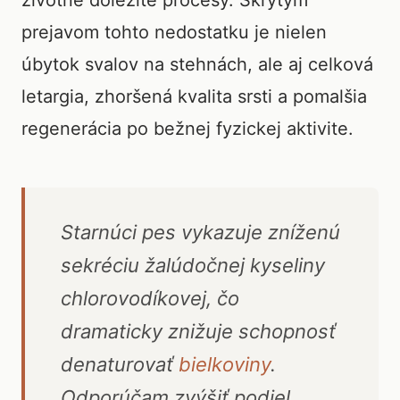
životne dôležité procesy. Skrytým
prejavom tohto nedostatku je nielen
úbytok svalov na stehnách, ale aj celková
letargia, zhoršená kvalita srsti a pomalšia
regenerácia po bežnej fyzickej aktivite.
Starnúci pes vykazuje zníženú
sekréciu žalúdočnej kyseliny
chlorovodíkovej, čo
dramaticky znižuje schopnosť
denaturovať
bielkoviny
.
Odporúčam zvýšiť podiel