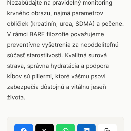
Nezabúdajte na pravidelný monitoring
krvného obrazu, najmä parametrov
obličiek (kreatinín, urea, SDMA) a pečene.
V rámci BARF filozofie považujeme
preventívne vyšetrenia za neoddeliteľnú
súčasť starostlivosti. Kvalitná surová
strava, správna hydratácia a podpora
kĺbov sú piliermi, ktoré vášmu psovi
zabezpečia dôstojnú a vitálnu jeseň
života.