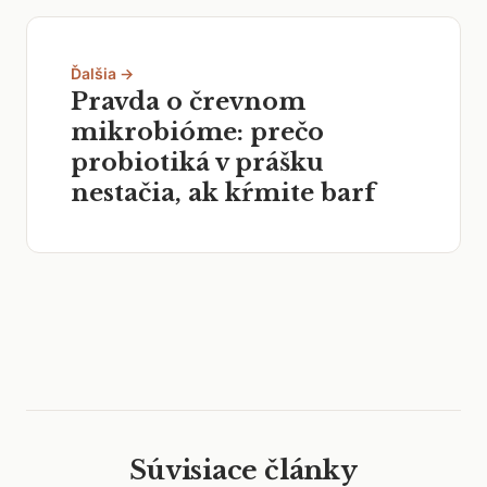
Ďalšia →
Pravda o črevnom
mikrobióme: prečo
probiotiká v prášku
nestačia, ak kŕmite barf
Súvisiace články