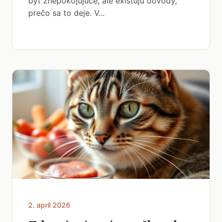
byť znepokojujúce, ale existujú dôvody,
prečo sa to deje. V...
2. apríl 2026