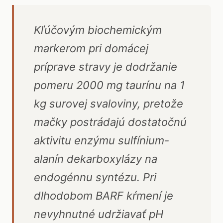
Kľúčovým biochemickým
markerom pri domácej
príprave stravy je dodržanie
pomeru 2000 mg taurínu na 1
kg surovej svaloviny, pretože
mačky postrádajú dostatočnú
aktivitu enzýmu sulfínium-
alanín dekarboxylázy na
endogénnu syntézu. Pri
dlhodobom BARF kŕmení je
nevyhnutné udržiavať pH