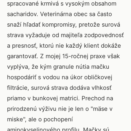
spracované krmivá s vysokým obsahom
sacharidov. Veterinárna obec sa často
snaží hľadať kompromisy, pretože surová
strava vyžaduje od majiteľa zodpovednosť
a presnosť, ktorú nie každý klient dokáže
garantovať. Z mojej 15-ročnej praxe však
vyplýva, že kým granule nútia mačku
hospodáriť s vodou na úkor obličkovej
filtrácie, surová strava dodáva vlhkosť
priamo v bunkovej matrici. Prechod na
prirodzenú výživu nie je len o "mäse v
miske", ale o pochopení
aminokyselinového profilu. Mačky sú