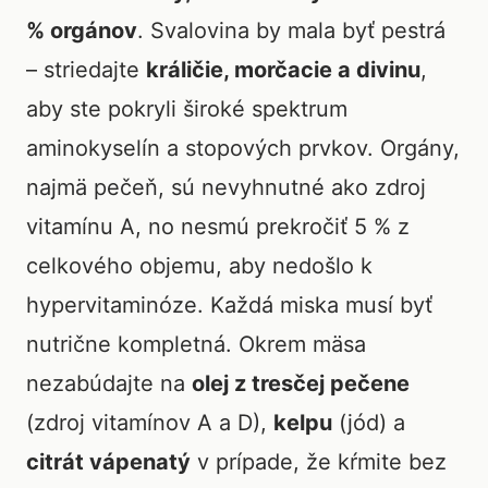
% orgánov
. Svalovina by mala byť pestrá
– striedajte
králičie, morčacie a divinu
,
aby ste pokryli široké spektrum
aminokyselín a stopových prvkov. Orgány,
najmä pečeň, sú nevyhnutné ako zdroj
vitamínu A, no nesmú prekročiť 5 % z
celkového objemu, aby nedošlo k
hypervitaminóze. Každá miska musí byť
nutrične kompletná. Okrem mäsa
nezabúdajte na
olej z tresčej pečene
(zdroj vitamínov A a D),
kelpu
(jód) a
citrát vápenatý
v prípade, že kŕmite bez