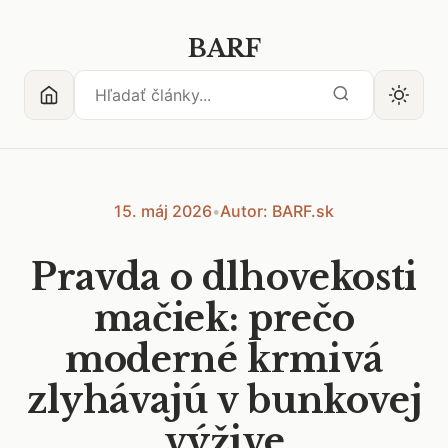
BARF
15. máj 2026
•
Autor: BARF.sk
Pravda o dlhovekosti
mačiek: prečo
moderné krmivá
zlyhávajú v bunkovej
výžive