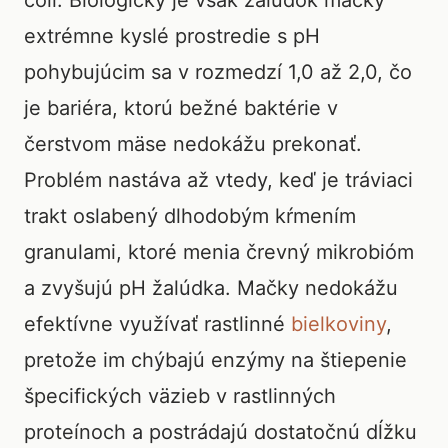
coli. Biologicky je však žalúdok mačky
extrémne kyslé prostredie s pH
pohybujúcim sa v rozmedzí 1,0 až 2,0, čo
je bariéra, ktorú bežné baktérie v
čerstvom mäse nedokážu prekonať.
Problém nastáva až vtedy, keď je tráviaci
trakt oslabený dlhodobým kŕmením
granulami, ktoré menia črevný mikrobióm
a zvyšujú pH žalúdka. Mačky nedokážu
efektívne využívať rastlinné
bielkoviny
,
pretože im chýbajú enzýmy na štiepenie
špecifických väzieb v rastlinných
proteínoch a postrádajú dostatočnú dĺžku