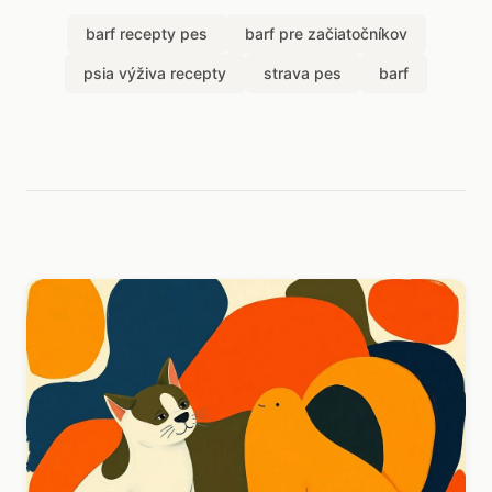
barf recepty pes
barf pre začiatočníkov
psia výživa recepty
strava pes
barf