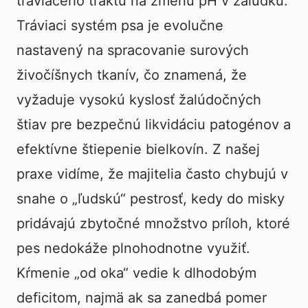
tráviaceho traktu na zmenu pH v žalúdku.
Tráviaci systém psa je evolučne
nastavený na spracovanie surových
živočíšnych tkanív, čo znamená, že
vyžaduje vysokú kyslosť žalúdočných
štiav pre bezpečnú likvidáciu patogénov a
efektívne štiepenie bielkovín. Z našej
praxe vidíme, že majitelia často chybujú v
snahe o „ľudskú“ pestrosť, kedy do misky
pridávajú zbytočné množstvo príloh, ktoré
pes nedokáže plnohodnotne využiť.
Kŕmenie „od oka“ vedie k dlhodobým
deficitom, najmä ak sa zanedbá pomer