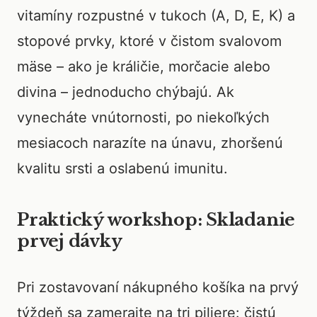
vitamíny rozpustné v tukoch (A, D, E, K) a
stopové prvky, ktoré v čistom svalovom
mäse – ako je králičie, morčacie alebo
divina – jednoducho chýbajú. Ak
vynecháte vnútornosti, po niekoľkých
mesiacoch narazíte na únavu, zhoršenú
kvalitu srsti a oslabenú imunitu.
Praktický workshop: Skladanie
prvej dávky
Pri zostavovaní nákupného košíka na prvý
týždeň sa zamerajte na tri piliere: čistú