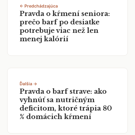
← Predchádzajúca
Pravda o kŕmení seniora:
prečo barf po desiatke
potrebuje viac než len
menej kalórií
Ďalšia →
Pravda o barf strave: ako
vyhnúť sa nutričným
deficitom, ktoré trápia 80
% domácich kŕmení