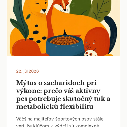
22. júl 2026
Mýtus o sacharidoch pri
výkone: prečo váš aktívny
pes potrebuje skutočný tuk a
metabolickú flexibilitu
Väčšina majiteľov športových psov stále
verí, že kľúčom k výdrži sú komplexné