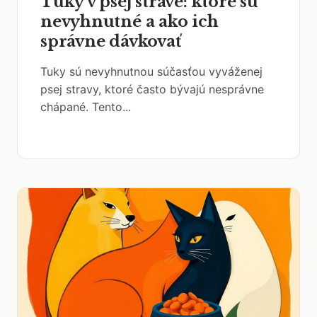
Tuky v psej strave: ktoré sú
nevyhnutné a ako ich
správne dávkovať
Tuky sú nevyhnutnou súčasťou vyváženej
psej stravy, ktoré často bývajú nesprávne
chápané. Tento...