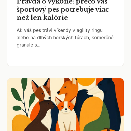
Pravda o výkone: prečo váš
športový pes potrebuje viac
než len kalórie
Ak váš pes trávi víkendy v agility ringu
alebo na dlhých horských túrach, komerčné
granule s...