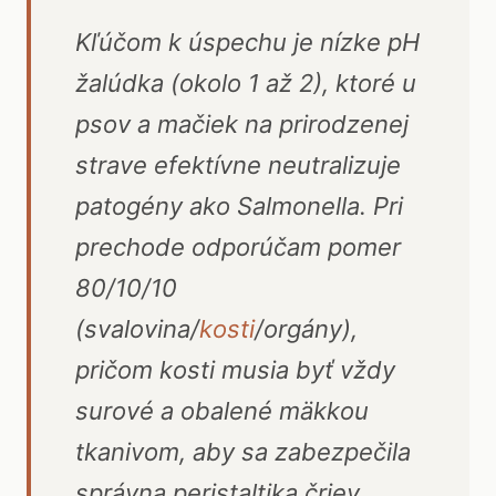
Kľúčom k úspechu je nízke pH
žalúdka (okolo 1 až 2), ktoré u
psov a mačiek na prirodzenej
strave efektívne neutralizuje
patogény ako Salmonella. Pri
prechode odporúčam pomer
80/10/10
(svalovina/
kosti
/orgány),
pričom kosti musia byť vždy
surové a obalené mäkkou
tkanivom, aby sa zabezpečila
správna peristaltika čriev.