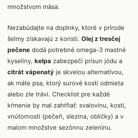
množstvom mäsa.
Nezabúdajte na doplnky, ktoré v prírode
šelmy získavajú z koristi.
Olej z tresčej
pečene
dodá potrebné omega-3 mastné
kyseliny,
kelpa
zabezpečí prísun jódu a
citrát vápenatý
je skvelou alternatívou,
ak máte psa, ktorý surové kosti odmieta
alebo zle trávi. Checklist pre každé
kŕmenie by mal zahŕňať: svalovinu, kosti,
vnútornosti (pečeň, slezina, obličky) a v
malom množstve sezónnu zeleninu.