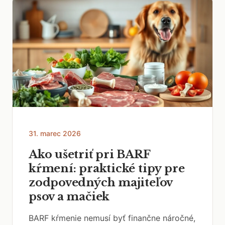
31. marec 2026
Ako ušetriť pri BARF
kŕmení: praktické tipy pre
zodpovedných majiteľov
psov a mačiek
BARF kŕmenie nemusí byť finančne náročné,