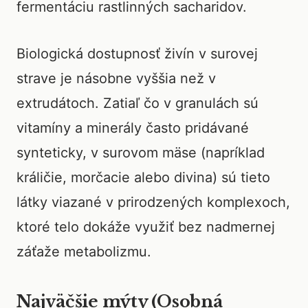
fermentáciu rastlinných sacharidov.
Biologická dostupnosť živín v surovej
strave je násobne vyššia než v
extrudátoch. Zatiaľ čo v granulách sú
vitamíny a minerály často pridávané
synteticky, v surovom mäse (napríklad
králičie, morčacie alebo divina) sú tieto
látky viazané v prirodzených komplexoch,
ktoré telo dokáže využiť bez nadmernej
záťaže metabolizmu.
Najväčšie mýty (Osobná