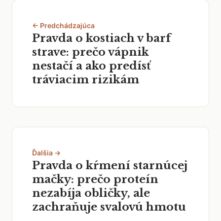
← Predchádzajúca
Pravda o kostiach v barf
strave: prečo vápnik
nestačí a ako predísť
tráviacim rizikám
Ďalšia →
Pravda o kŕmení starnúcej
mačky: prečo proteín
nezabíja obličky, ale
zachraňuje svalovú hmotu