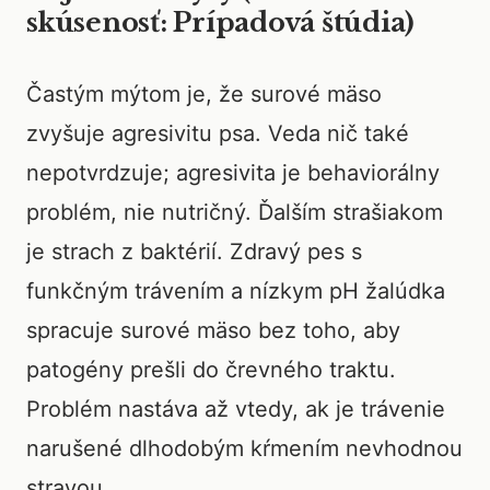
skúsenosť: Prípadová štúdia)
Častým mýtom je, že surové mäso
zvyšuje agresivitu psa. Veda nič také
nepotvrdzuje; agresivita je behaviorálny
problém, nie nutričný. Ďalším strašiakom
je strach z baktérií. Zdravý pes s
funkčným trávením a nízkym pH žalúdka
spracuje surové mäso bez toho, aby
patogény prešli do črevného traktu.
Problém nastáva až vtedy, ak je trávenie
narušené dlhodobým kŕmením nevhodnou
stravou.