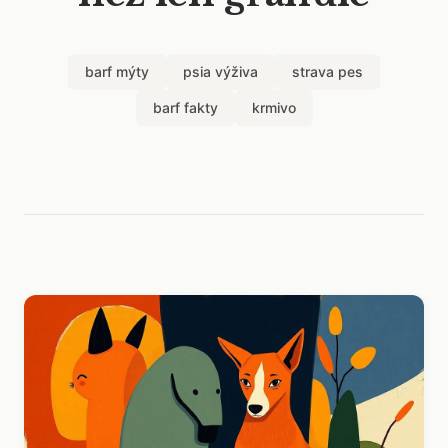
barf mýty
psia výživa
strava pes
barf fakty
krmivo