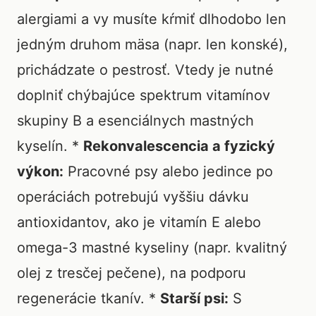
alergiami a vy musíte kŕmiť dlhodobo len
jedným druhom mäsa (napr. len konské),
prichádzate o pestrosť. Vtedy je nutné
doplniť chýbajúce spektrum vitamínov
skupiny B a esenciálnych mastných
kyselín. *
Rekonvalescencia a fyzický
výkon:
Pracovné psy alebo jedince po
operáciách potrebujú vyššiu dávku
antioxidantov, ako je vitamín E alebo
omega-3 mastné kyseliny (napr. kvalitný
olej z tresčej pečene), na podporu
regenerácie tkanív. *
Starší psi:
S