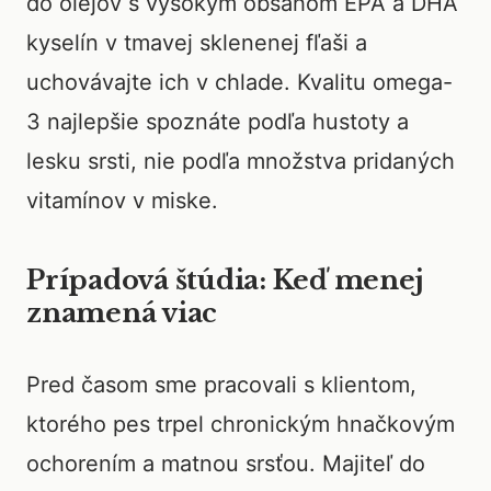
do olejov s vysokým obsahom EPA a DHA
kyselín v tmavej sklenenej fľaši a
uchovávajte ich v chlade. Kvalitu omega-
3 najlepšie spoznáte podľa hustoty a
lesku srsti, nie podľa množstva pridaných
vitamínov v miske.
Prípadová štúdia: Keď menej
znamená viac
Pred časom sme pracovali s klientom,
ktorého pes trpel chronickým hnačkovým
ochorením a matnou srsťou. Majiteľ do