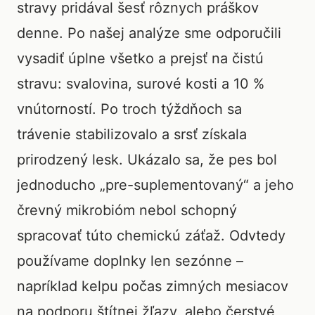
stravy pridával šesť rôznych práškov
denne. Po našej analýze sme odporučili
vysadiť úplne všetko a prejsť na čistú
stravu: svalovina, surové kosti a 10 %
vnútorností. Po troch týždňoch sa
trávenie stabilizovalo a srsť získala
prirodzený lesk. Ukázalo sa, že pes bol
jednoducho „pre-suplementovaný“ a jeho
črevný mikrobióm nebol schopný
spracovať túto chemickú záťaž. Odvtedy
používame doplnky len sezónne –
napríklad kelpu počas zimných mesiacov
na podporu štítnej žľazy, alebo čerstvé