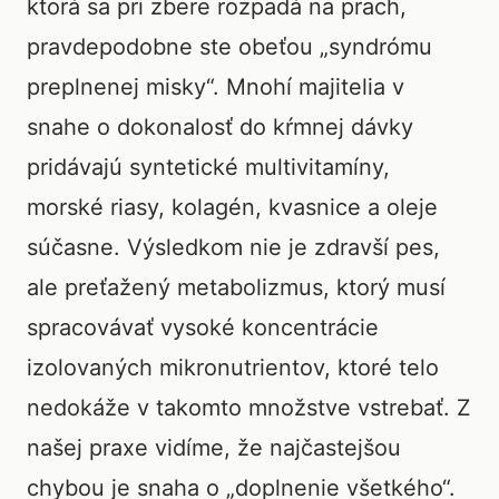
ktorá sa pri zbere rozpadá na prach,
pravdepodobne ste obeťou „syndrómu
preplnenej misky“. Mnohí majitelia v
snahe o dokonalosť do kŕmnej dávky
pridávajú syntetické multivitamíny,
morské riasy, kolagén, kvasnice a oleje
súčasne. Výsledkom nie je zdravší pes,
ale preťažený metabolizmus, ktorý musí
spracovávať vysoké koncentrácie
izolovaných mikronutrientov, ktoré telo
nedokáže v takomto množstve vstrebať. Z
našej praxe vidíme, že najčastejšou
chybou je snaha o „doplnenie všetkého“.