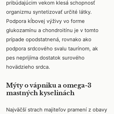
pribúdajúcim vekom klesá schopnosť
organizmu syntetizovať určité látky.
Podpora kĺbovej výživy vo forme
glukozamínu a chondroitínu je v tomto
prípade opodstatnená, rovnako ako
podpora srdcového svalu taurínom, ak
pes neprijíma dostatok surového
hovädzieho srdca.
Mýty o vápniku a omega-3
mastných kyselinách
Najväčší strach majiteľov pramení z obavy