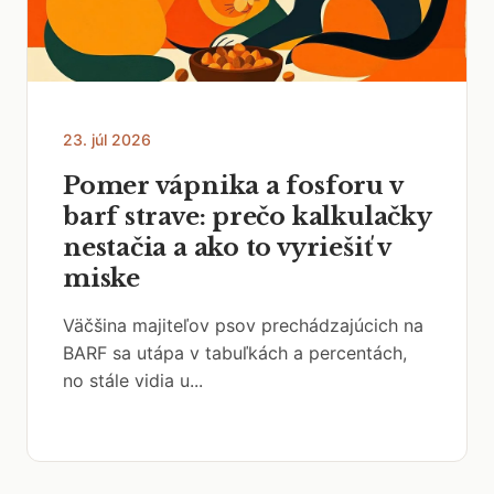
23. júl 2026
Pomer vápnika a fosforu v
barf strave: prečo kalkulačky
nestačia a ako to vyriešiť v
miske
Väčšina majiteľov psov prechádzajúcich na
BARF sa utápa v tabuľkách a percentách,
no stále vidia u...