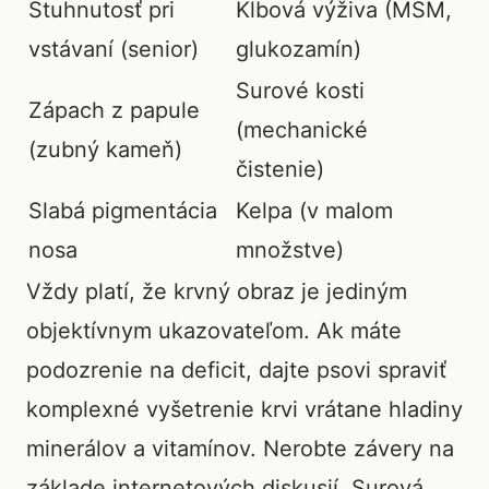
Stuhnutosť pri
Kĺbová výživa (MSM,
vstávaní (senior)
glukozamín)
Surové kosti
Zápach z papule
(mechanické
(zubný kameň)
čistenie)
Slabá pigmentácia
Kelpa (v malom
nosa
množstve)
Vždy platí, že krvný obraz je jediným
objektívnym ukazovateľom. Ak máte
podozrenie na deficit, dajte psovi spraviť
komplexné vyšetrenie krvi vrátane hladiny
minerálov a vitamínov. Nerobte závery na
základe internetových diskusií. Surová