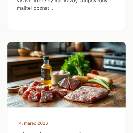
výživu, ktoré by mal každý zodpovedný
majiteľ poznať...
14. marec 2026