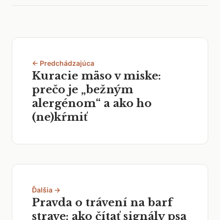
← Predchádzajúca
Kuracie mäso v miske:
prečo je „bežným
alergénom“ a ako ho
(ne)kŕmiť
Ďalšia →
Pravda o trávení na barf
strave: ako čítať signály psa