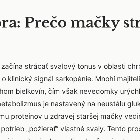
ra: Prečo mačky st
začína strácať svalový tonus v oblasti chr
o klinický signál sarkopénie. Mnohí majiteli
ahom bielkovín, čím však nevedomky urých
 metabolizmus je nastavený na neustálu gl
íjmu proteínov u zdravej staršej mačky vedi
potrieb „požierať“ vlastné svaly. Tento pro