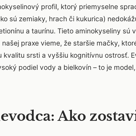
nokyselinový profil, ktorý priemyselne sp
ako sú zemiaky, hrach či kukurica) nedokáž
metionínu a taurínu. Tieto aminokyseliny s
našej praxe vieme, že staršie mačky, ktoré
 kvalitu srsti a vyššiu kognitívnu ostrosť
vysoký podiel vody a bielkovín – to je mode
ievodca: Ako zostav