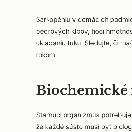
Sarkopéniu v domácich podmien
bedrových kĺbov, hoci hmotnosť
ukladaniu tuku. Sledujte, či m
rokom.
Biochemické 
Starnúci organizmus potrebuje
že každé sústo musí byť biolog