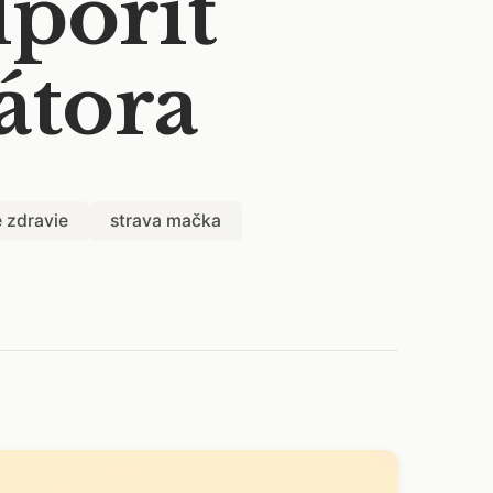
poriť
átora
 zdravie
strava mačka