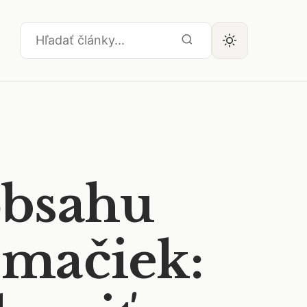
obsahu
 mačiek: