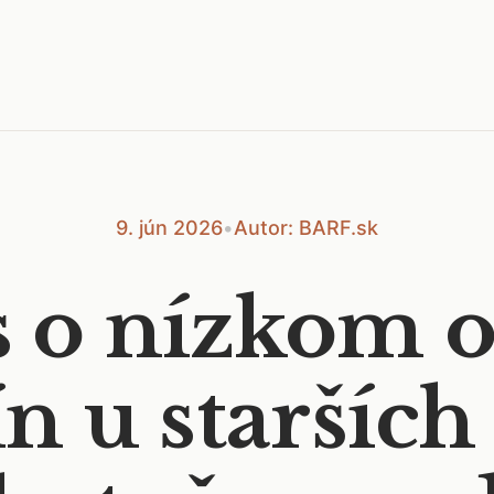
9. jún 2026
•
Autor: BARF.sk
 o nízkom 
ín u starších