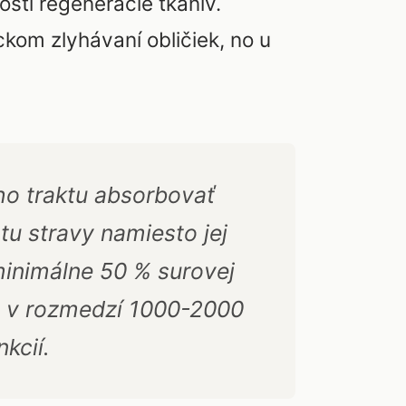
osti regenerácie tkanív.
kom zlyhávaní obličiek, no u
ho traktu absorbovať
otu stravy namiesto jej
inimálne 50 % surovej
m v rozmedzí 1000-2000
kcií.