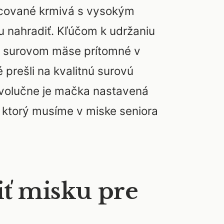
racované krmivá s vysokým
u nahradiť. Kľúčom k udržaniu
ú v surovom mäse prítomné v
 prešli na kvalitnú surovú
. Evolučne je mačka nastavená
l, ktorý musíme v miske seniora
iť misku pre