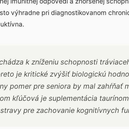
enej imunitnej odpovedi a zhoršenej schopn
sto výhradne pri diagnostikovanom chronic
uktívna.
chádza k zníženiu schopnosti tráviace
reto je kritické zvýšiť biologickú hodn
y pomer pre seniora by mal zahŕňať m
čom kľúčová je suplementácia tauríno
travy pre zachovanie kognitívnych fun