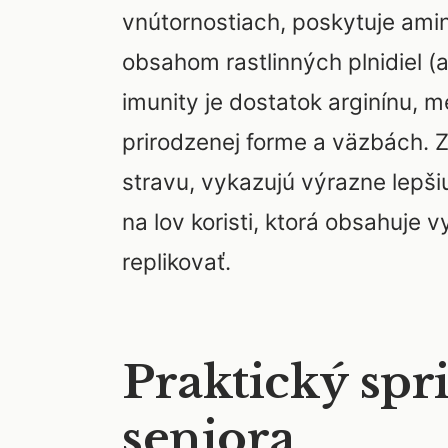
vnútornostiach, poskytuje ami
obsahom rastlinných plnidiel (
imunity je dostatok arginínu, 
prirodzenej forme a väzbách. Z 
stravu, vykazujú výrazne lepšiu
na lov koristi, ktorá obsahuje 
replikovať.
Praktický spr
seniora