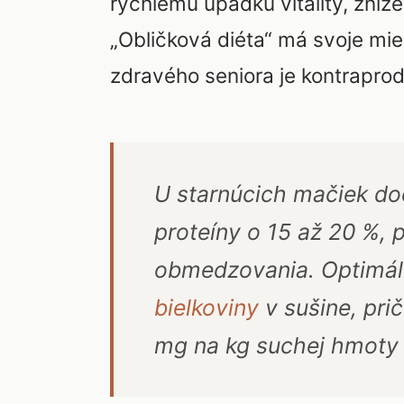
rýchlemu úpadku vitality, zníž
„Obličková diéta“ má svoje mie
zdravého seniora je kontraprod
U starnúcich mačiek do
proteíny o 15 až 20 %, p
obmedzovania. Optimáln
bielkoviny
v sušine, pri
mg na kg suchej hmoty s