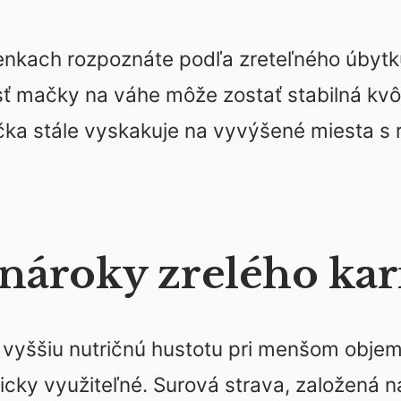
kach rozpoznáte podľa zreteľného úbytku s
 mačky na váhe môže zostať stabilná kvôli 
ačka stále vyskakuje na vyvýšené miesta s
nároky zrelého kar
 vyššiu nutričnú hustotu pri menšom objem
icky využiteľné. Surová strava, založená n