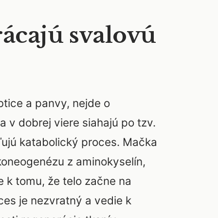
rácajú svalovú
btice a panvy, nejde o
a v dobrej viere siahajú po tzv.
ľujú katabolický proces. Mačka
ukoneogenézu z aminokyselín,
e k tomu, že telo začne na
ces je nezvratný a vedie k