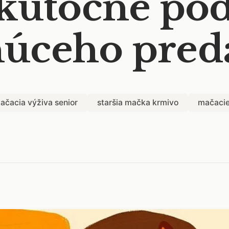
skutočne pod
núceho pred
ačacia výživa senior
staršia mačka krmivo
mačacie