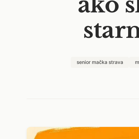
ako 
star
senior mačka strava
m