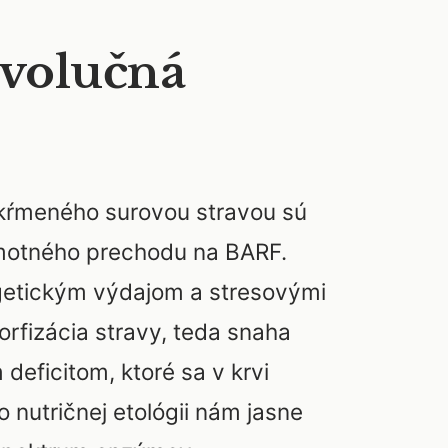
Evolučná
 kŕmeného surovou stravou sú
amotného prechodu na BARF.
ergetickým výdajom a stresovými
orfizácia stravy, teda snaha
deficitom, ktoré sa v krvi
nutričnej etológii nám jasne