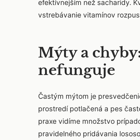
efektívnejším než sacharidy. Kv
vstrebávanie vitamínov rozpust
Mýty a chyby:
nefunguje
Častým mýtom je presvedčenie,
prostredí potlačená a pes čast
praxe vidíme množstvo prípado
pravidelného pridávania losos