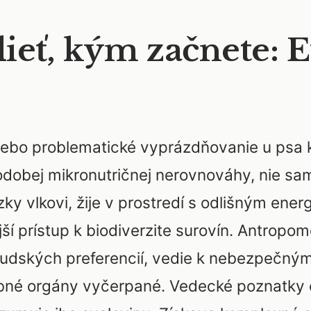
ieť, kým začnete: 
alebo problematické vyprázdňovanie u psa
dobej mikronutričnej nerovnováhy, nie s
zky vlkovi, žije v prostredí s odlišným en
ší prístup k biodiverzite surovín. Antropom
ľudských preferencií, vedie k nebezpečným 
obné orgány vyčerpané. Vedecké poznatky o 