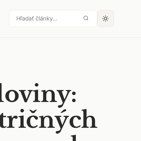
loviny:
tričných