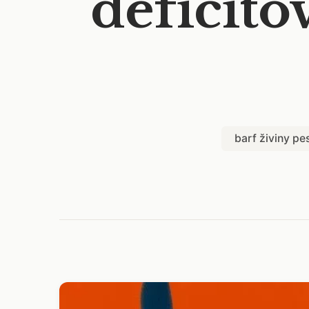
deficitov
barf živiny pe