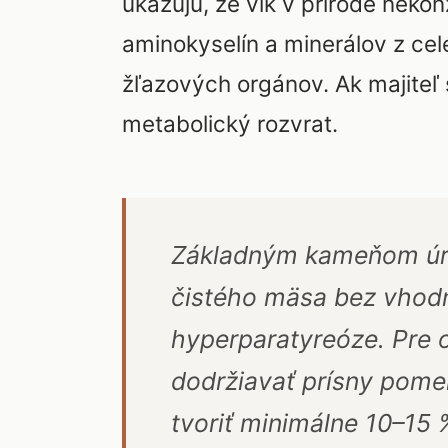
ukazujú, že vlk v prírode nek
aminokyselín a minerálov z cel
žľazových orgánov. Ak majiteľ s
metabolický rozvrat.
Základným kameňom úraz
čistého mäsa bez vhodn
hyperparatyreóze. Pre
dodržiavať prísny pomer
tvoriť minimálne 10–15 