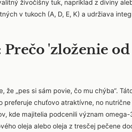
alitný živočíšny tuk, napríklad z diviny al
ných v tukoch (A, D, E, K) a udržiava int
 Prečo 'zloženie od
 že „pes si sám povie, čo mu chýba“. Táto
o preferuje chuťovo atraktívne, no nutrične
v, kde majitelia podcenili význam omega-
ového oleja alebo oleja z tresčej pečene 