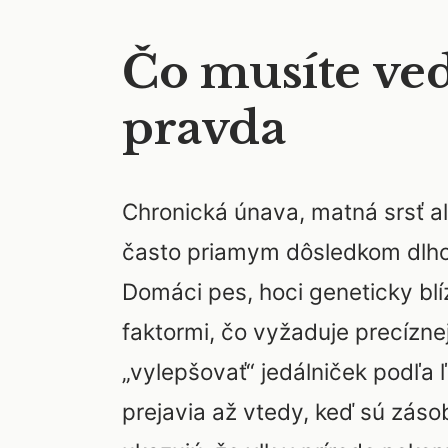
Čo musíte ved
pravda
Chronická únava, matná srsť 
často priamym dôsledkom dlho
Domáci pes, hoci geneticky blí
faktormi, čo vyžaduje precíznej
„vylepšovať“ jedálniček podľa 
prejavia až vtedy, keď sú zás