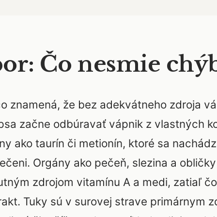
or: Čo nesmie chýb
, čo znamená, že bez adekvátneho zdroja v
lo psa začne odbúravať vápnik z vlastných k
iny ako taurín či metionín, ktoré sa nach
ečeni. Orgány ako pečeň, slezina a obličky
utným zdrojom vitamínu A a medi, zatiaľ čo
akt. Tuky sú v surovej strave primárnym z