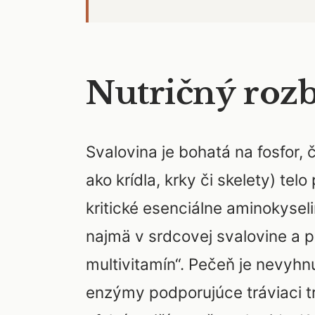
Nutričný rozb
Svalovina je bohatá na fosfor
ako krídla, krky či skelety) te
kritické esenciálne aminokysel
najmä v srdcovej svalovine a p
multivitamín“. Pečeň je nevyhn
enzýmy podporujúce tráviaci tr