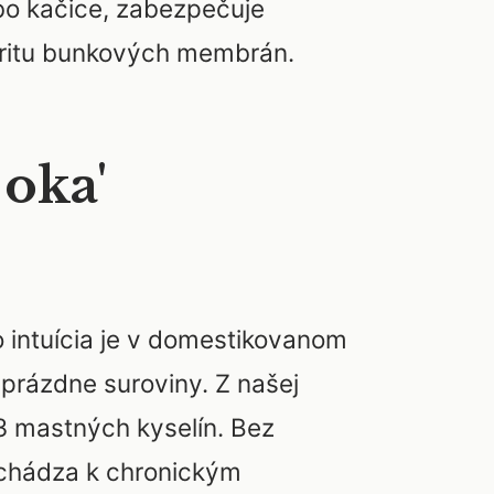
ebo kačice, zabezpečuje
egritu bunkových membrán.
 oka'
 intuícia je v domestikovanom
 prázdne suroviny. Z našej
3 mastných kyselín. Bez
dochádza k chronickým