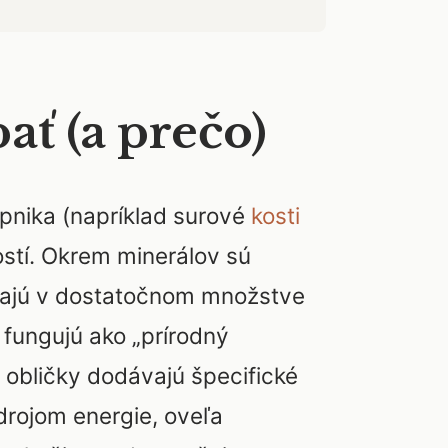
ať (a prečo)
ápnika (napríklad surové
kosti
ostí. Okrem minerálov sú
ádzajú v dostatočnom množstve
 fungujú ako „prírodný
 obličky dodávajú špecifické
drojom energie, oveľa