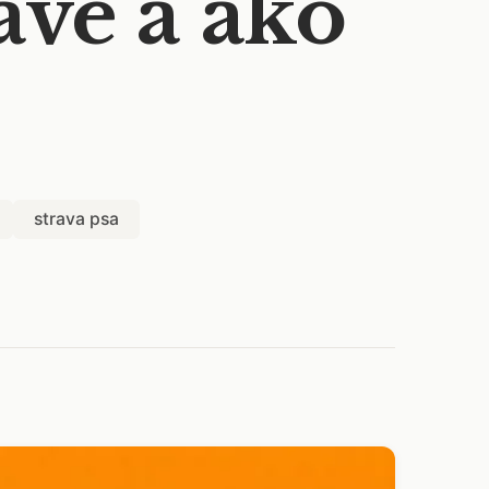
rave a ako
strava psa