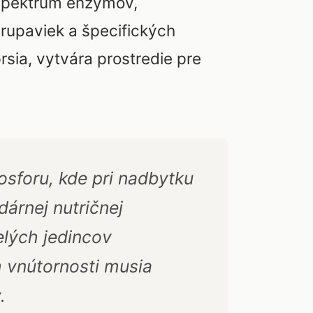
 spektrum enzýmov,
hrupaviek a špecifických
rsia, vytvára prostredie pre
sforu, kde pri nadbytku
árnej nutričnej
lých jedincov
m vnútornosti musia
.