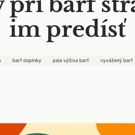
 pri barf st
im predísť
s
barf doplnky
psia výživa barf
vyvážený barf