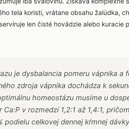
onzumuje iba svalovinu. Získava komplexné
ého tela koristi, vrátane obsahu žalúdka, c
ervíruje len čisté hovädzie alebo kuracie p
u je dysbalancia pomeru vápnika a fo
ého zdroja vápnika dochádza k sekund
 optimálnu homeostázu musíme u dospe
 Ca:P v rozmedzí 1,2:1 až 1,4:1, pričo
% podielu celkovej dennej kŕmnej dávky