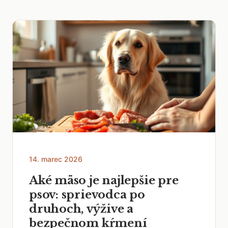
14. marec 2026
Aké mäso je najlepšie pre
psov: sprievodca po
druhoch, výžive a
bezpečnom kŕmení