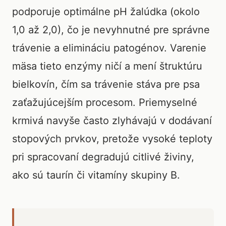
podporuje optimálne pH žalúdka (okolo
1,0 až 2,0), čo je nevyhnutné pre správne
trávenie a elimináciu patogénov. Varenie
mäsa tieto enzýmy ničí a mení štruktúru
bielkovín, čím sa trávenie stáva pre psa
zaťažujúcejším procesom. Priemyselné
krmivá navyše často zlyhávajú v dodávaní
stopových prvkov, pretože vysoké teploty
pri spracovaní degradujú citlivé živiny,
ako sú taurín či vitamíny skupiny B.