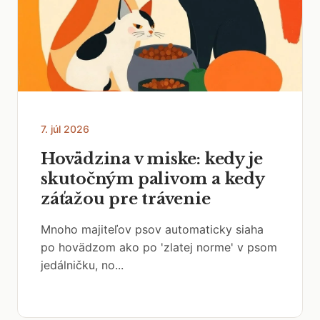
7. júl 2026
Hovädzina v miske: kedy je
skutočným palivom a kedy
záťažou pre trávenie
Mnoho majiteľov psov automaticky siaha
po hovädzom ako po 'zlatej norme' v psom
jedálničku, no...