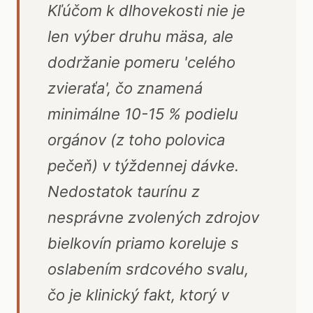
Kľúčom k dlhovekosti nie je
len výber druhu mäsa, ale
dodržanie pomeru 'celého
zvieraťa', čo znamená
minimálne 10-15 % podielu
orgánov (z toho polovica
pečeň) v týždennej dávke.
Nedostatok taurínu z
nesprávne zvolených zdrojov
bielkovín priamo koreluje s
oslabením srdcového svalu,
čo je klinický fakt, ktorý v