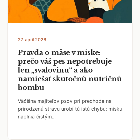
27. apríl 2026
Pravda o mäse v miske:
prečo váš pes nepotrebuje
len „svalovinu“ a ako
namiešať skutočnú nutričnú
bombu
Väčšina majiteľov psov pri prechode na
prirodzenú stravu urobí tú istú chybu: misku
naplnia čistým...