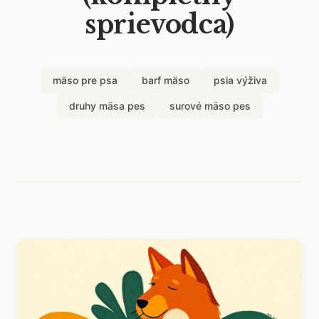
sprievodca)
mäso pre psa
barf mäso
psia výživa
druhy mäsa pes
surové mäso pes