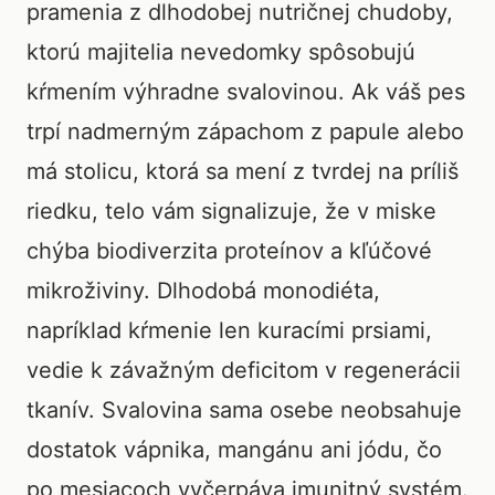
pramenia z dlhodobej nutričnej chudoby,
ktorú majitelia nevedomky spôsobujú
kŕmením výhradne svalovinou. Ak váš pes
trpí nadmerným zápachom z papule alebo
má stolicu, ktorá sa mení z tvrdej na príliš
riedku, telo vám signalizuje, že v miske
chýba biodiverzita proteínov a kľúčové
mikroživiny. Dlhodobá monodiéta,
napríklad kŕmenie len kuracími prsiami,
vedie k závažným deficitom v regenerácii
tkanív. Svalovina sama osebe neobsahuje
dostatok vápnika, mangánu ani jódu, čo
po mesiacoch vyčerpáva imunitný systém.