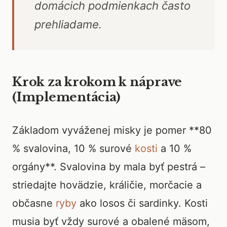
domácich podmienkach často
prehliadame.
Krok za krokom k náprave
(Implementácia)
Základom vyváženej misky je pomer **80
% svalovina, 10 % surové
kosti
a 10 %
orgány**. Svalovina by mala byť pestrá –
striedajte hovädzie, králičie, morčacie a
občasne
ryby
ako losos či sardinky. Kosti
musia byť vždy surové a obalené mäsom,