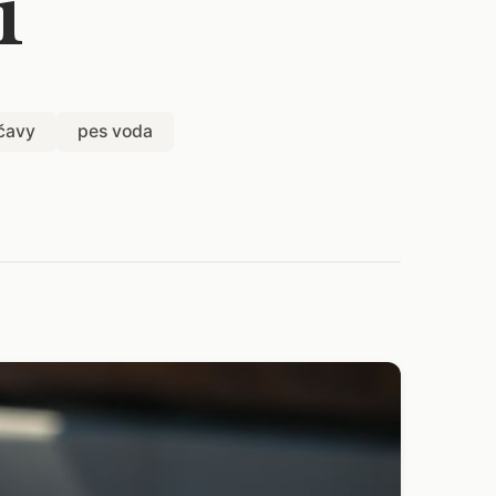
í
účavy
pes voda