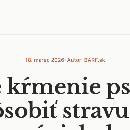
18. marec 2026
•
Autor: BARF.sk
 kŕmenie ps
sobiť strav