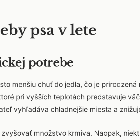
eby psa v lete
ckej potrebe
to menšiu chuť do jedla, čo je prirodzená 
ktoré pri vyšších teplotách predstavuje vä
ateľ vyhľadáva chladnejšie miesta a znižuj
é zvyšovať množstvo krmiva. Naopak, niekt