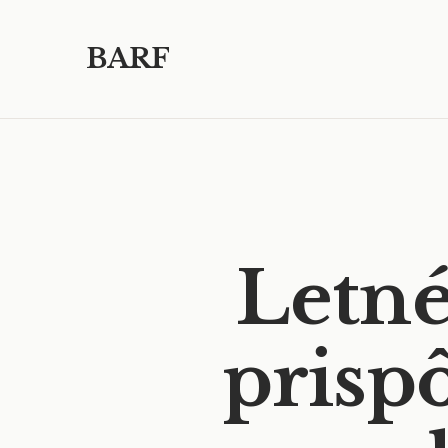
BARF
Letné
prispô