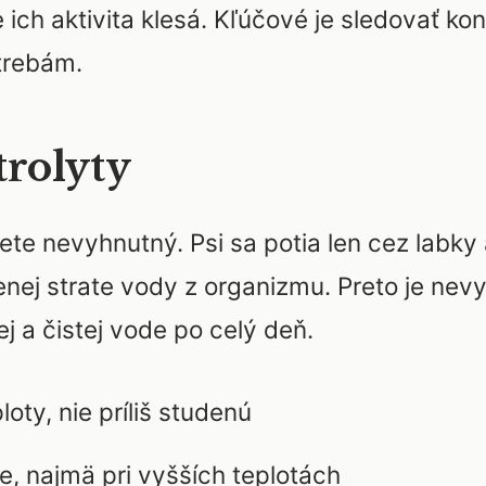
e ich aktivita klesá. Kľúčové je sledovať ko
trebám.
trolyty
lete nevyhnutný. Psi sa potia len cez labk
nej strate vody z organizmu. Preto je nev
 a čistej vode po celý deň.
oty, nie príliš studenú
e, najmä pri vyšších teplotách