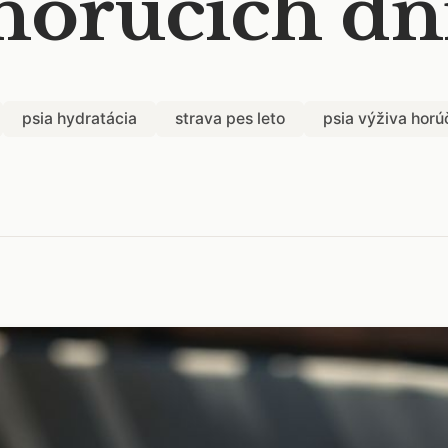
horúcich dn
psia hydratácia
strava pes leto
psia výživa hor