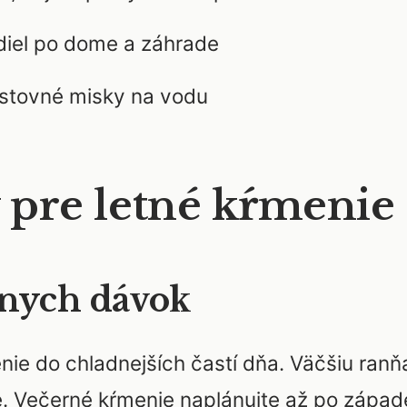
diel po dome a záhrade
estovné misky na vodu
y pre letné kŕmenie
nych dávok
nie do chladnejších častí dňa. Väčšiu ranňa
e. Večerné kŕmenie naplánujte až po západ