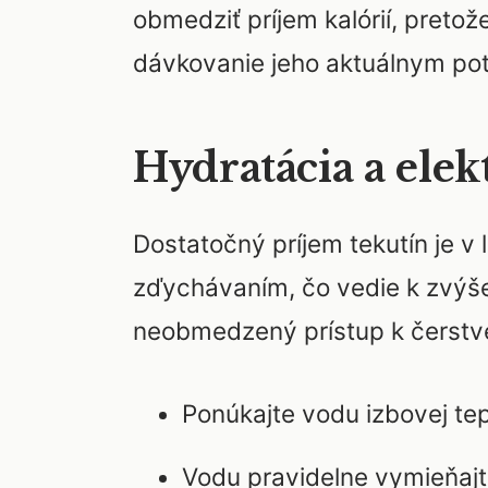
obmedziť príjem kalórií, pretož
dávkovanie jeho aktuálnym po
Hydratácia a elek
Dostatočný príjem tekutín je v 
zďychávaním, čo vedie k zvýše
neobmedzený prístup k čerstvej
Ponúkajte vodu izbovej tepl
Vodu pravidelne vymieňajt