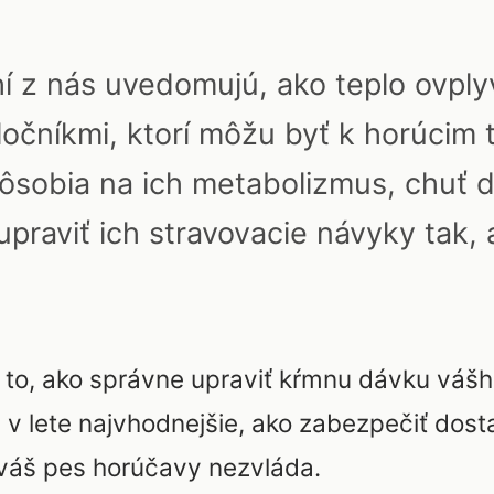
hí z nás uvedomujú, ako teplo ovply
oločníkmi, ktorí môžu byť k horúcim t
ôsobia na ich metabolizmus, chuť do
 upraviť ich stravovacie návyky tak, a
 to, ako správne upraviť kŕmnu dávku vášh
ú v lete najvhodnejšie, ako zabezpečiť dos
 váš pes horúčavy nezvláda.