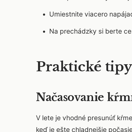
Umiestnite viacero napája
Na prechádzky si berte c
Praktické tip
Načasovanie kŕm
V lete je vhodné presunúť kŕme
keď je ešte chladnejšie počasi