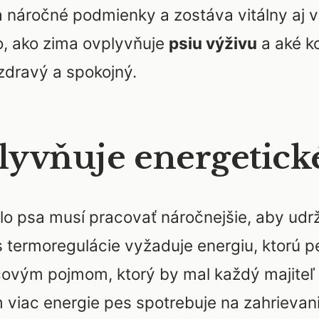
a náročné podmienky a zostáva vitálny aj v
o, ako zima ovplyvňuje
psiu výživu
a aké k
zdravý a spokojný.
yvňuje energetick
elo psa musí pracovať náročnejšie, aby udr
s termoregulácie vyžaduje energiu, ktorú p
čovým pojmom, ktorý by mal každý majiteľ p
m viac energie pes spotrebuje na zahrievan