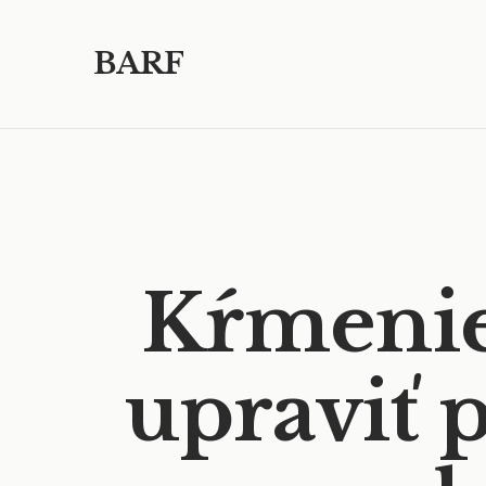
BARF
Kŕmenie
upraviť 