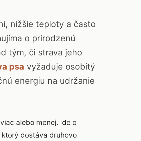
, nižšie teploty a často
zaujíma o prirodzenú
d tým, či strava jeho
va psa
vyžaduje osobitý
čnú energiu na udržanie
viac alebo menej. Ide o
s, ktorý dostáva druhovo