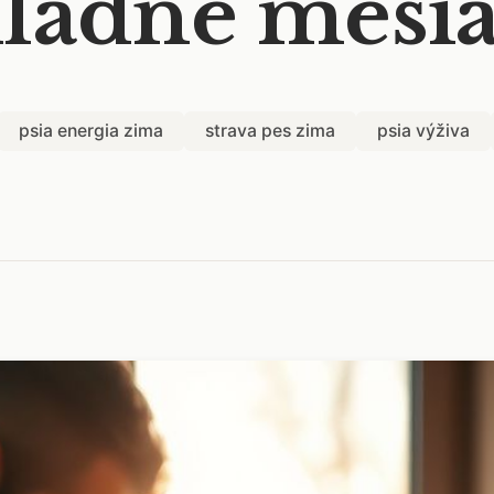
ladné mesi
psia energia zima
strava pes zima
psia výživa