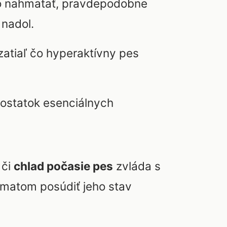
ko nahmatať, pravdepodobne
 nadol.
zatiaľ čo hyperaktívny pes
ostatok esenciálnych
 či
chlad počasie pes
zvláda s
hmatom posúdiť jeho stav