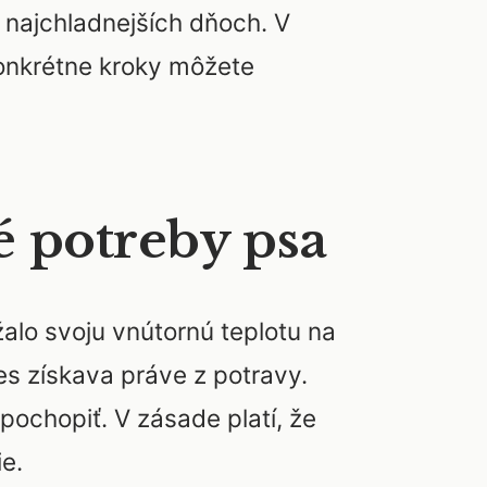
 najchladnejších dňoch. V
onkrétne kroky môžete
é potreby psa
žalo svoju vnútornú teplotu na
es získava práve z potravy.
ochopiť. V zásade platí, že
ie.