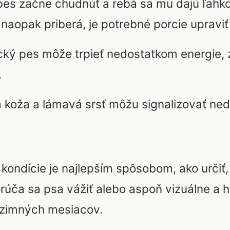
es začne chudnúť a rebá sa mu dajú ľah
 naopak priberá, je potrebné porcie upraviť
cký pes môže trpieť nedostatkom energie, 
.
koža a lámavá srsť môžu signalizovať ned
 kondície je najlepším spôsobom, ako určiť,
rúča sa psa vážiť alebo aspoň vizuálne a 
 zimných mesiacov.