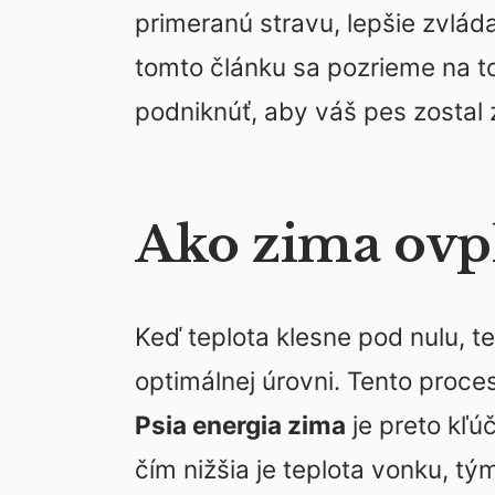
primeranú stravu, lepšie zvlád
tomto článku sa pozrieme na t
podniknúť, aby váš pes zostal 
Ako zima ovpl
Keď teplota klesne pod nulu, t
optimálnej úrovni. Tento proce
Psia energia zima
je preto kľú
čím nižšia je teplota vonku, tý