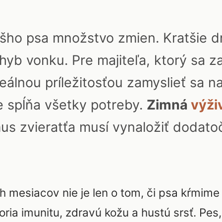
šho psa množstvo zmien. Kratšie dni
ohyb vonku. Pre majiteľa, ktorý sa 
eálnou príležitosťou zamyslieť sa na
e spĺňa všetky potreby.
Zimná
výži
mus zvieratťa musí vynaložiť dodato
mesiacov nie je len o tom, či psa kŕmime 
oria imunitu, zdravú kožu a hustú srsť. Pe