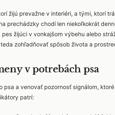
rí žijú prevažne v interiéri, a tými, ktorí t
a na prechádzky chodí len niekoľkokrát de
, pes žijúci v vonkajšom výbehu alebo str
teda zohľadňovať spôsob života a prostredi
eny v potrebách psa
o psa a venovať pozornosť signálom, ktoré
kátory patrí: