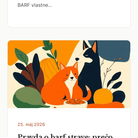
BARF vlastne...
25. máj 2026
Pravda o barf strave: prečo