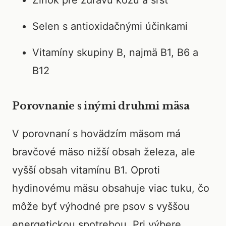
Zinok pre zdravú kožu a srsť
Selen s antioxidačnými účinkami
Vitamíny skupiny B, najmä B1, B6 a
B12
Porovnanie s inými druhmi mäsa
V porovnaní s hovädzím mäsom má
bravčové mäso nižší obsah železa, ale
vyšší obsah vitamínu B1. Oproti
hydinovému mäsu obsahuje viac tuku, čo
môže byť výhodné pre psov s vyššou
energetickou spotrebou. Pri výbere