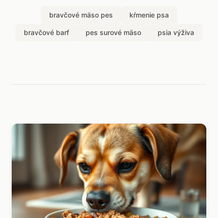
bravčové mäso pes
kŕmenie psa
bravčové barf
pes surové mäso
psia výživa