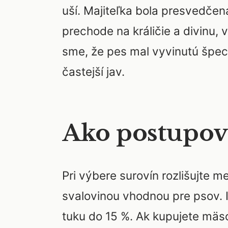
uší. Majiteľka bola presvedčená
prechode na králičie a divinu, 
sme, že pes mal vyvinutú špeci
častejší jav.
Ako postupova
Pri výbere surovín rozlišujte m
svalovinou vhodnou pre psov. 
tuku do 15 %. Ak kupujete mäso