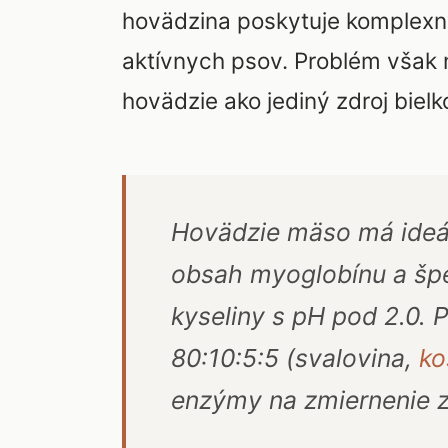
hovädzina poskytuje komplexný 
aktívnych psov. Problém však n
hovädzie ako jediný zdroj bielk
Hovädzie mäso má ideál
obsah myoglobínu a špe
kyseliny s pH pod 2.0.
80:10:5:5 (svalovina,
ko
enzýmy na zmiernenie z