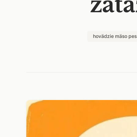
záťa
hovädzie mäso pes