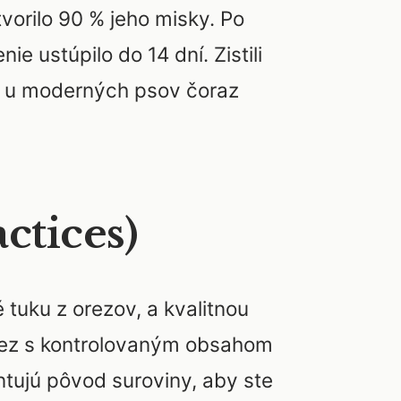
tvorilo 90 % jeho misky. Po
e ustúpilo do 14 dní. Zistili
je u moderných psov čoraz
ctices)
 tuku z orezov, a kvalitnou
orez s kontrolovaným obsahom
ntujú pôvod suroviny, aby ste