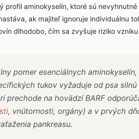
profil aminokyselín, ktoré sú nevyhnutné 
astáva, ak majiteľ ignoruje individuálnu t
ovín dlhodobo, čím sa zvyšuje riziko vzniku 
ny pomer esenciálnych aminokyselín,
cifických tukov vyžaduje od psa silnú 
 Pri prechode na hovädzí BARF odporú
sti
, vnútornosti, orgány) a v prvých dň
aťaženia pankreasu.