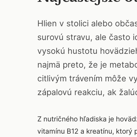
Hlien v stolici alebo obč
surovú stravu, ale často i
vysokú hustotu hovädzieh
najmä preto, že je metabo
citlivým trávením môže vy
zápalovú reakciu, ak žal
Z nutričného hľadiska je hov
vitamínu B12 a kreatínu, ktorý