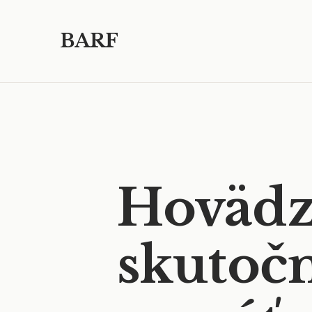
BARF
Hovädzi
skutoč