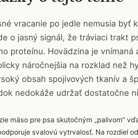
asné vracanie po jedle nemusia byť
de o jasný signál, že tráviaci trakt 
o proteínu. Hovädzina je vnímaná 
licky náročnejšia na rozklad než hyd
soký obsah spojivových tkanív a šp
údok nedokáže udržať dostatočne n
ädzie mäso pre psa skutočným „palivom“ v
 podporuje svalovú vytrvalosť. Na rozdiel