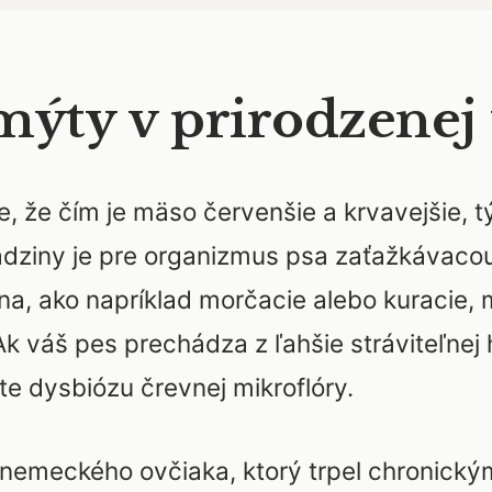
mýty v prirodzenej
že čím je mäso červenšie a krvavejšie, tý
vädziny je pre organizmus psa zaťažkávaco
na, ako napríklad morčacie alebo kuracie, 
. Ak váš pes prechádza z ľahšie stráviteľne
te dysbiózu črevnej mikroflóry.
ad nemeckého ovčiaka, ktorý trpel chronick