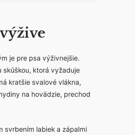
 výžive
m je pre psa výživnejšie.
u skúškou, ktorá vyžaduje
má kratšie svalové vlákna,
j hydiny na hovädzie, prechod
ým svrbením labiek a zápalmi