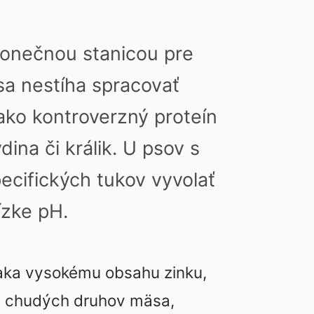
 konečnou stanicou pre
psa nestíha spracovať
ako kontroverzný proteín
ina či králik. U psov s
ecifických tukov vyvolať
ízke pH.
ďaka vysokému obsahu zinku,
 od chudých druhov mäsa,