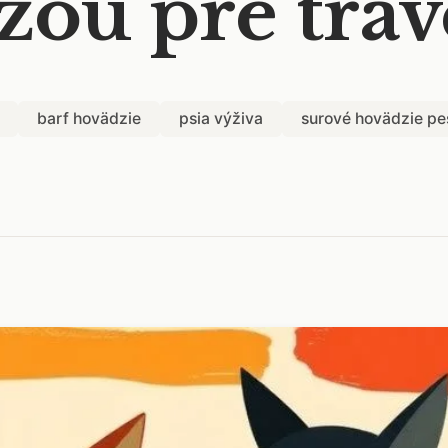
žou pre trá
barf hovädzie
psia výživa
surové hovädzie pe