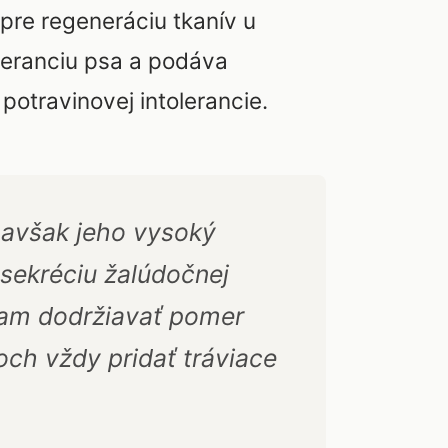
pre regeneráciu tkanív u
oleranciu psa a podáva
potravinovej intolerancie.
 avšak jeho vysoký
sekréciu žalúdočnej
čam dodržiavať pomer
och vždy pridať tráviace