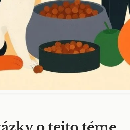
tázky o tejto téme