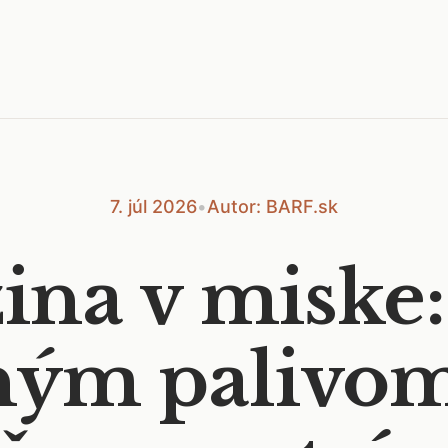
7. júl 2026
•
Autor: BARF.sk
na v miske:
ným palivom