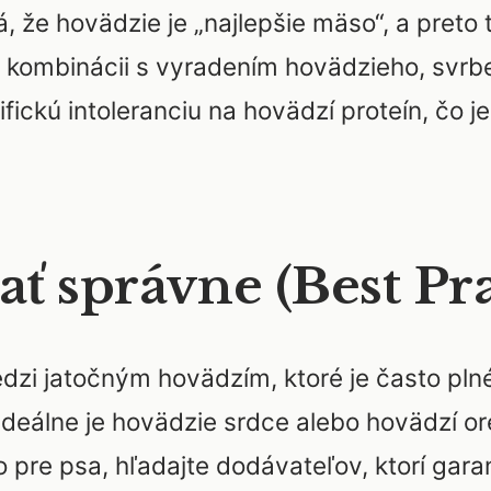
, že hovädzie je „najlepšie mäso“, a preto 
v kombinácii s vyradením hovädzieho, svrbeni
fickú intoleranciu na hovädzí proteín, čo 
ť správne (Best Pra
edzi jatočným hovädzím, ktoré je často plné
Ideálne je hovädzie srdce alebo hovädzí 
 pre psa, hľadajte dodávateľov, ktorí gara