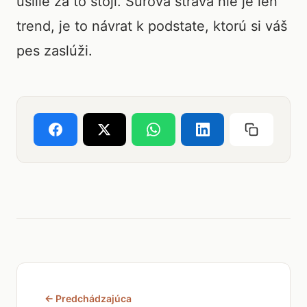
úsilie za to stojí. Surová strava nie je len
trend, je to návrat k podstate, ktorú si váš
pes zaslúži.
← Predchádzajúca