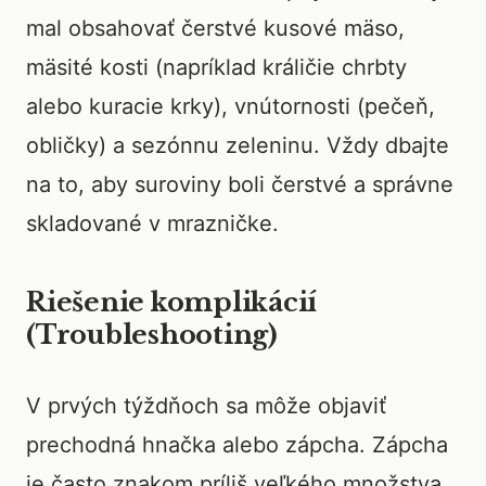
mal obsahovať čerstvé kusové mäso,
mäsité kosti (napríklad králičie chrbty
alebo kuracie krky), vnútornosti (pečeň,
obličky) a sezónnu zeleninu. Vždy dbajte
na to, aby suroviny boli čerstvé a správne
skladované v mrazničke.
Riešenie komplikácií
(Troubleshooting)
V prvých týždňoch sa môže objaviť
prechodná hnačka alebo zápcha. Zápcha
je často znakom príliš veľkého množstva