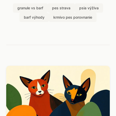
granule vs barf
pes strava
psia výživa
barf výhody
krmivo pes porovnanie