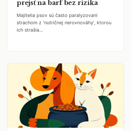
prejsť na barf bez rizika
Majitelia psov sú často paralyzovaní
strachom z 'nutričnej nerovnováhy', ktorou
ich strašia...