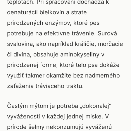
teplotách. Pri spracovaní dochádza k
denaturácii bielkovín a strate
prirodzených enzýmov, ktoré pes
potrebuje na efektívne trávenie. Surová
svalovina, ako napríklad králičie, morčacie
či divina, obsahuje aminokyseliny v
prirodzenej forme, ktoré telo psa dokáže
využiť takmer okamžite bez nadmerného
zaťaženia tráviaceho traktu.
Častým mýtom je potreba „dokonalej“
vyváženosti v každej jednej miske. V
prírode šelmy nekonzumujú vyváženú