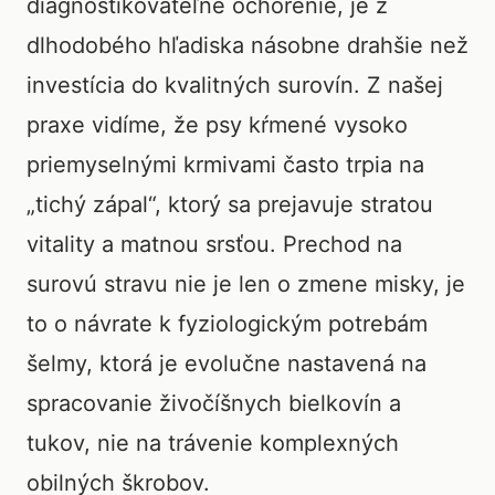
diagnostikovateľné ochorenie, je z
dlhodobého hľadiska násobne drahšie než
investícia do kvalitných surovín. Z našej
praxe vidíme, že psy kŕmené vysoko
priemyselnými krmivami často trpia na
„tichý zápal“, ktorý sa prejavuje stratou
vitality a matnou srsťou. Prechod na
surovú stravu nie je len o zmene misky, je
to o návrate k fyziologickým potrebám
šelmy, ktorá je evolučne nastavená na
spracovanie živočíšnych bielkovín a
tukov, nie na trávenie komplexných
obilných škrobov.