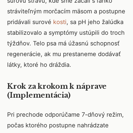
surovú stravu, kde sme začali s ľahko
stráviteľným morčacím mäsom a postupne
pridávali surové
kosti
, sa pH jeho žalúdka
stabilizovalo a symptómy ustúpili do troch
týždňov. Telo psa má úžasnú schopnosť
regenerácie, ak mu prestaneme dodávať
látky, ktoré ho dráždia.
Krok za krokom k náprave
(Implementácia)
Pri prechode odporúčame 7-dňový režim,
počas ktorého postupne nahrádzate