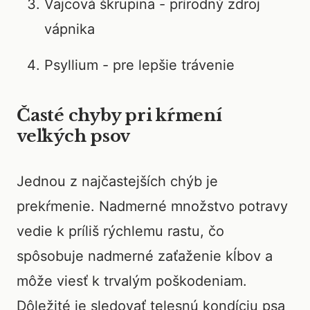
Vajcová škrupina - prírodný zdroj
vápnika
Psyllium - pre lepšie trávenie
Časté chyby pri kŕmení
veľkých psov
Jednou z najčastejších chýb je
prekŕmenie. Nadmerné množstvo potravy
vedie k príliš rýchlemu rastu, čo
spôsobuje nadmerné zaťaženie kĺbov a
môže viesť k trvalým poškodeniam.
Dôležité je sledovať telesnú kondíciu psa