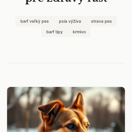
barf veľký pes
psia výživa
strava pes
barf tipy
krmivo