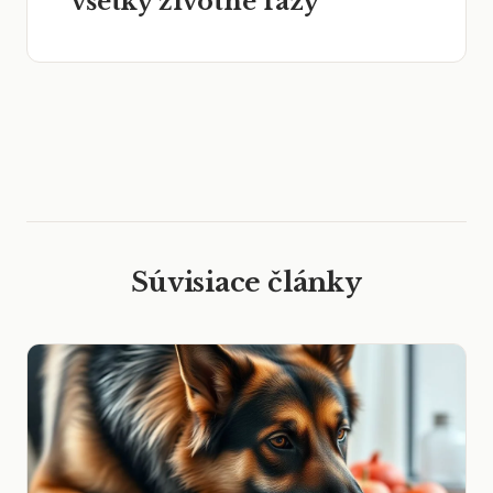
všetky životné fázy
Súvisiace články