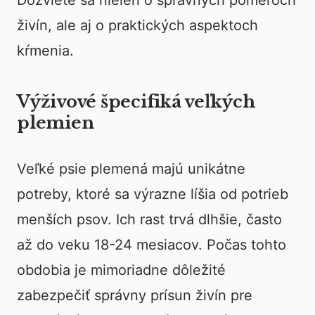
Dozviete sa nielen o správnych pomeroch
živín, ale aj o praktických aspektoch
kŕmenia.
Výživové špecifiká veľkých
plemien
Veľké psie plemená majú unikátne
potreby, ktoré sa výrazne líšia od potrieb
menších psov. Ich rast trvá dlhšie, často
až do veku 18-24 mesiacov. Počas tohto
obdobia je mimoriadne dôležité
zabezpečiť správny prísun živín pre