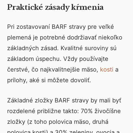
Praktické zásady kŕmenia
Pri zostavovaní BARF stravy pre veľké
plemená je potrebné dodržiavať niekoľko
základných zásad. Kvalitné suroviny sú
základom úspechu. Vždy používajte
čerstvé, čo najkvalitnejšie mäso,
kosti
a
prílohy, aké si môžete dovoliť.
Základné zložky BARF stravy by mali byť
rozdelené približne takto: 70% živočíšne
zložky (z toho polovica mäso, druhá
polovica kosti) a 30% zeleniny, ovocia a