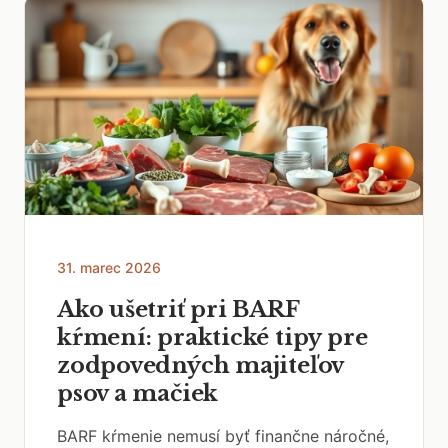
31. marec 2026
Ako ušetriť pri BARF
kŕmení: praktické tipy pre
zodpovedných majiteľov
psov a mačiek
BARF kŕmenie nemusí byť finančne náročné,